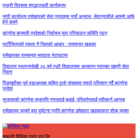
प्रहरी दिवसमा श्रद्धाञ्जली कार्यक्रम
नापी कार्यालय रामेछापको सेवा प्रवाहमा नयाँ अभ्यास, सेवाग्राहीले आफ्नाे आफै
हेर्न सक्ने
कांग्रेस बागमती प्रदेशकाे निर्वाचन युवा परिचालन समिति गठन
पार्टीभित्रको एकता नै जितको आधार : रामचन्द्र खड्का
रामेछापका रामचन्द्र मतदाता भेटघाटमा
विद्यालय स्थापनादेखी ३६ वर्ष एउटै विद्यालयमा अध्यापन गराएका खत्री सेवा
निवृत्त
पिङ्खुरीका पुर्व वडाअध्यक्ष सहित ठुलाे संख्यामा एमाले परित्याग गर्दै कांग्रेस
प्रवेश
सुजाताकाे कांग्रेस सभापति गगनलाई बधाई, परिवर्तनलाई स्वीकार्न आग्रह
रामेछापमा भएकाे बस दुर्घटना प्रति कांग्रेस उमेदवार खड्काद्वारा शाेक व्यक्त
मन्थली मिडिया ग्रुप प्रा लि