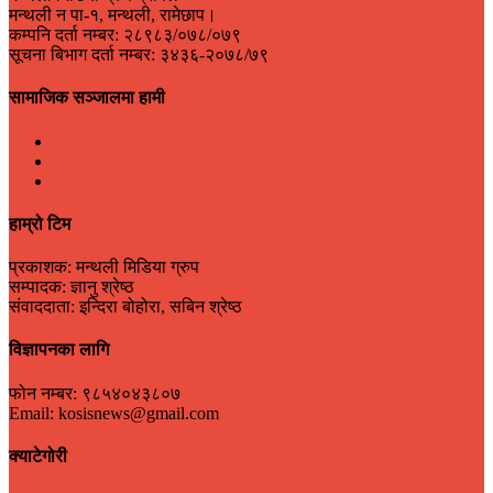
मन्थली न पा-१, मन्थली, रामेछाप।
कम्पनि दर्ता नम्बर: २८९८३/०७८/०७९
सूचना बिभाग दर्ता नम्बर: ३४३६-२०७८/७९
सामाजिक सञ्जालमा हामी
हाम्रो टिम
प्रकाशक: मन्थली मिडिया ग्रुप
सम्पादक: ज्ञानु श्रेष्ठ
संवाददाता: इन्दिरा बोहोरा, सबिन श्रेष्ठ
विज्ञापनका लागि
फोन नम्बर: ९८५४०४३८०७
Email: kosisnews@gmail.com
क्याटेगोरी