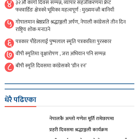
४
३२औँ कार्गो दिवस सम्पन्न, व्यापार सहजीकरणमा फ्रेट
फरवार्डिङ क्षेत्रको भूमिका महत्वपूर्ण : मुख्यमन्त्री बानियाँ
५
गोपालमान श्रेष्ठप्रति श्रद्धाञ्जली अर्पण, नेपाली कांग्रेसले तीन दिन
राष्ट्रिय शोक मनाउने
६
पत्रकार पौडेललाई पुष्पलाल स्मृति पत्रकारिता पुरस्कार
७
वीपी स्मृतिमा वृक्षारोपण , जरा अभियान पनि सम्पन्न
८
बीपी स्मृति दिवसमा कांग्रेसको ‘ग्रीन रन’
धेरै पढिएका
नेपालकै अग्लो गणेश मूर्ति रामेछापमा
प्रहरी दिवसमा श्रद्धाञ्जली कार्यक्रम