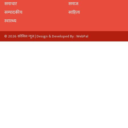
समाचार
समाज
सम्पादकीय
साहित्य
स्वास्थ्य
© 2026 काेसिस न्यूज |
Design & Developed By : WebPal