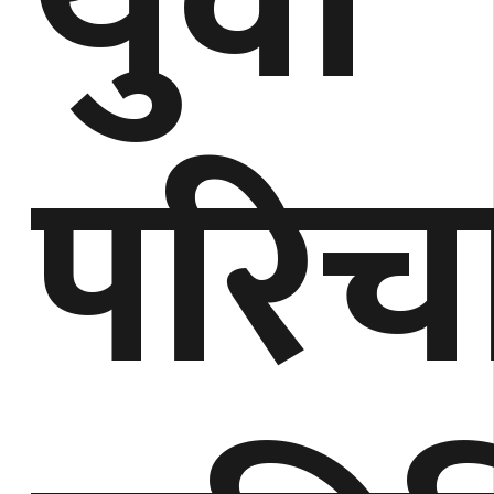
युवा
परिच