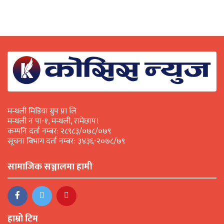
मन्थली मिडिया ग्रुप प्रा लि
मन्थली न पा-१, मन्थली, रामेछाप।
कम्पनि दर्ता नम्बर: २८९८३/०७८/०७९
सूचना बिभाग दर्ता नम्बर: ३४३६-२०७८/७९
सामाजिक सञ्जालमा हामी
हाम्रो टिम