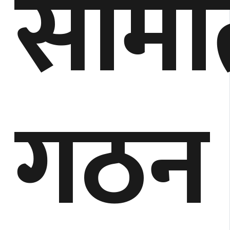
समित
गठन