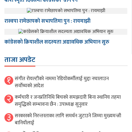
बीपी स्मृति दिवसमा कांग्रेसको ‘ग्रीन रन’
रास्वपा रामेछापकाे सभापतिमा पुन : रायमाझी
कांग्रेसको क्रियाशील सदस्यता अद्यावधिक अभियान सुरु
ताजा अपडेट
१
संगीत राेयल्टीकाे नाममा रेडियोकर्मीलाई मुद्दा नचालाउन
सर्वाेच्चकाे आदेश
२
कर्मचारी र जनप्रतिनिधि बिचकाे समझदारी बिना स्थानिय तहमा
समृद्धिकाे सम्भावना छैन : उपाध्यक्ष सुनुवार
३
सरकारको निरन्तरताका लागि समर्थन जुटाउने जिम्मा मुख्यमन्त्री
बानियाँलाई