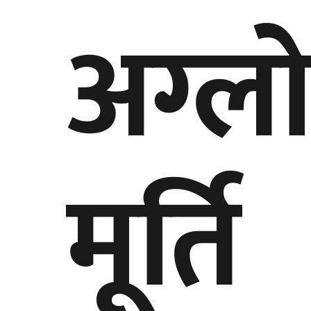
अग्ल
मूर्ति