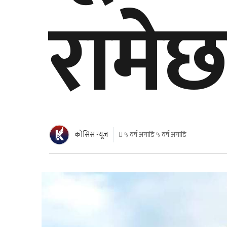
रामे
काेसिस न्यूज
५ वर्ष अगाडि ५ वर्ष अगाडि