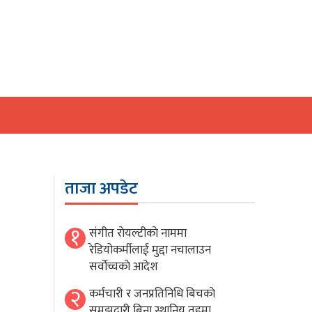
ताजा अपडेट
१
संगीत राेयल्टीकाे नाममा
रेडियोकर्मीलाई मुद्दा नचालाउन
सर्वाेच्चकाे आदेश
२
कर्मचारी र जनप्रतिनिधि बिचकाे
समझदारी बिना स्थानिय तहमा