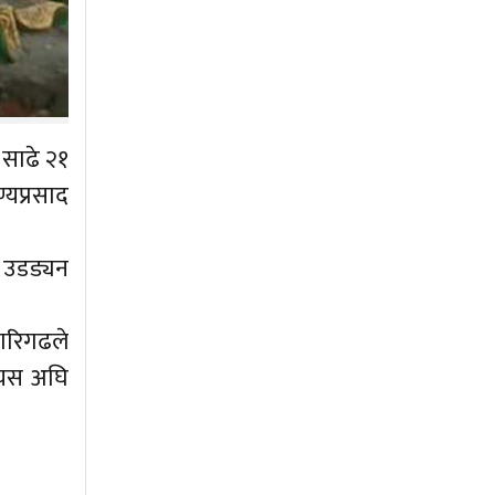
 साढे २१
्यप्रसाद
क उडड्यन
कारिगढले
ा यस अघि