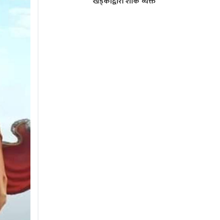
खड्काद्वारा शाेक व्यक्त