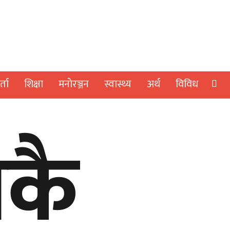
्ता
शिक्षा
मनाेरञ्जन
स्वास्थ्य
अर्थ
विविध
लकै