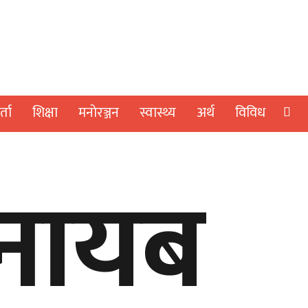
्ता
शिक्षा
मनाेरञ्जन
स्वास्थ्य
अर्थ
विविध
ी नायब