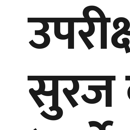
उपरीक
सुरज 