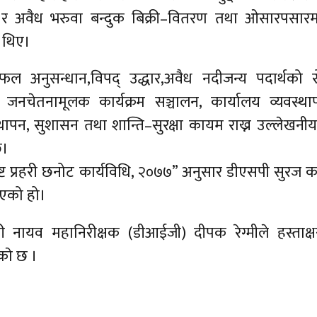
क र अवैध भरुवा बन्दुक बिक्री–वितरण तथा ओसारपसारमा
ा थिए।
फल अनुसन्धान,विपद् उद्धार,अवैध नदीजन्य पदार्थको 
्गत जनचेतनामूलक कार्यक्रम सञ्चालन, कार्यालय व्यवस्थ
्यवस्थापन, सुशासन तथा शान्ति–सुरक्षा कायम राख्न उल्लेखनी
छ।
ृष्ट प्रहरी छनोट कार्यविधि, २०७७” अनुसार डीएसपी सुरज क
रिएको हो।
हरी नायव महानिरीक्षक (डीआईजी) दीपक रेग्मीले हस्ताक्
काे छ ।