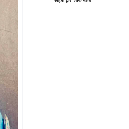
खड्काद्वारा शाेक व्यक्त