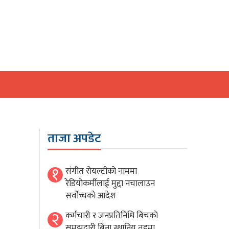
ताजा अपडेट
१
संगीत राेयल्टीकाे नाममा
रेडियोकर्मीलाई मुद्दा नचालाउन
सर्वाेच्चकाे आदेश
२
कर्मचारी र जनप्रतिनिधि बिचकाे
समझदारी बिना स्थानिय तहमा