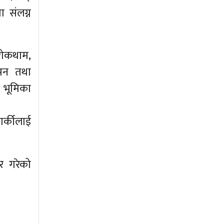
 संलग्न
रोकथाम,
ापन तथा
य भूमिका
ार्कीलाई
षर गरेको