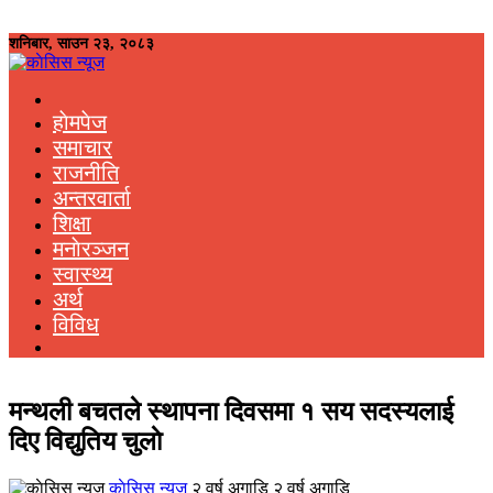
शनिबार, साउन २३, २०८३
हाेमपेज
समाचार
राजनीति
अन्तरवार्ता
शिक्षा
मनाेरञ्जन
स्वास्थ्य
अर्थ
विविध
मन्थली बचतले स्थापना दिवसमा १ सय सदस्यलाई
दिए विद्युतिय चुलाे
काेसिस न्यूज
२ वर्ष अगाडि २ वर्ष अगाडि