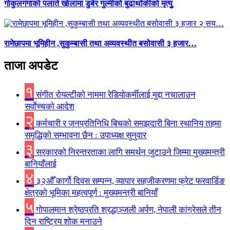
गाेकुलगंगाकाे पलाते खाेलामा डुबेर गुल्मीकाे बुढाथोकीकाे मृत्युु
रामेछापमा भूमिहीन ,सुकुम्बासी तथा अव्यवस्थीत बसोवासी ३ हजार…
ताजा अपडेट
१
संगीत राेयल्टीकाे नाममा रेडियोकर्मीलाई मुद्दा नचालाउन
सर्वाेच्चकाे आदेश
२
कर्मचारी र जनप्रतिनिधि बिचकाे समझदारी बिना स्थानिय तहमा
समृद्धिकाे सम्भावना छैन : उपाध्यक्ष सुनुवार
३
सरकारको निरन्तरताका लागि समर्थन जुटाउने जिम्मा मुख्यमन्त्री
बानियाँलाई
४
३२औँ कार्गो दिवस सम्पन्न, व्यापार सहजीकरणमा फ्रेट फरवार्डिङ
क्षेत्रको भूमिका महत्वपूर्ण : मुख्यमन्त्री बानियाँ
५
गोपालमान श्रेष्ठप्रति श्रद्धाञ्जली अर्पण, नेपाली कांग्रेसले तीन
दिन राष्ट्रिय शोक मनाउने