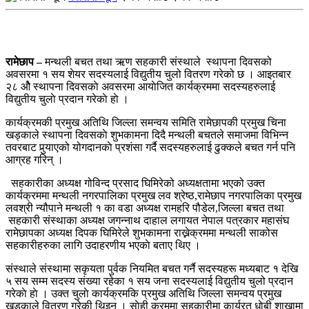
रामेछाप –
मन्थली बचत तथा ऋण सहकारी संस्थाले स्थापना दिवसको
अवसरमा १ सय शेयर सदस्यलाई विद्युतीय चुलो वितरण गरेको छ । आइतबार
२८ ओै स्थापना दिवसकाे अवसरमा आयाेजित कार्यक्रममा सदस्यहरुलाई
विद्युतीय चुलाे प्रदान गरेकाे हाे ।
कार्यक्रमकी प्रमुख अतिथि जिल्ला समन्वय समिति रामेछापकी प्रमुख चिना
खड्काले स्थापना दिवसकाे शुभकामना दिदै मन्थली बचतले समाजमा विभिन्न
तवरबाट पुर्‍याएको योगदानकाे प्रशंसा गर्दै सदस्यहरुलाई ढुक्कले बचत गर्न पनि
आग्रह गरिन् ।
सहकारीका अध्यक्ष गोविन्द प्रसाद घिमिरेको अध्यक्षतामा भएको उक्त
कार्यक्रममा मन्थली नगरपालिका प्रमुख लव श्रेष्ठ,रामेछाप नगरपालिका प्रमुख
लवश्री न्यौपाने मन्थली १ का वडा अध्यक्ष रामहरि पौडेल,जिल्ला बचत तथा
सहकारी संस्थाका अध्यक्ष जगन्नाथ दाहाल लगायत नेपाल पत्रकार महासंघ
रामेछापका अध्यक्ष दिपक घिमिरेले शुभकामना राख्नेक्रममा मन्थली साकोस
सहकारीहरुका लागि उदाहरणीय भएकाे बताए थिए ।
संस्थाले संस्थामा सकृयता पुर्वक नियमित बचत गर्नै सदस्यहरू मध्यबाट १ देखि
५ सय सम्म सदस्य संख्या रहेका १ सय जना सदस्यलाई विद्युतीय चुलो प्रदान
गरेकाे हाे । उक्त चुलाे कार्यक्रमकि प्रमुख अतिथि जिल्ला समन्वय प्रमुख
खड्काले वितरण गरेकी थिइन् । साेही क्रममा सहकारीमा कार्यरत धाेबी शाखामा