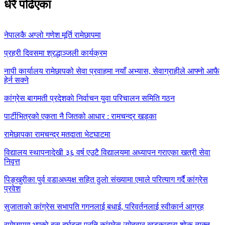
धेरै पढिएका
नेपालकै अग्लो गणेश मूर्ति रामेछापमा
प्रहरी दिवसमा श्रद्धाञ्जली कार्यक्रम
नापी कार्यालय रामेछापको सेवा प्रवाहमा नयाँ अभ्यास, सेवाग्राहीले आफ्नाे आफै
हेर्न सक्ने
कांग्रेस बागमती प्रदेशकाे निर्वाचन युवा परिचालन समिति गठन
पार्टीभित्रको एकता नै जितको आधार : रामचन्द्र खड्का
रामेछापका रामचन्द्र मतदाता भेटघाटमा
विद्यालय स्थापनादेखी ३६ वर्ष एउटै विद्यालयमा अध्यापन गराएका खत्री सेवा
निवृत्त
पिङ्खुरीका पुर्व वडाअध्यक्ष सहित ठुलाे संख्यामा एमाले परित्याग गर्दै कांग्रेस
प्रवेश
सुजाताकाे कांग्रेस सभापति गगनलाई बधाई, परिवर्तनलाई स्वीकार्न आग्रह
रामेछापमा भएकाे बस दुर्घटना प्रति कांग्रेस उमेदवार खड्काद्वारा शाेक व्यक्त