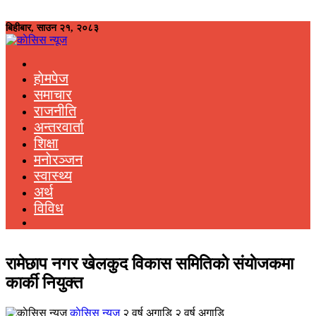
बिहीबार, साउन २१, २०८३
हाेमपेज
समाचार
राजनीति
अन्तरवार्ता
शिक्षा
मनाेरञ्जन
स्वास्थ्य
अर्थ
विविध
रामेछाप नगर खेलकुद विकास समितिकाे संयाेजकमा
कार्की नियुक्त
काेसिस न्यूज
२ वर्ष अगाडि २ वर्ष अगाडि