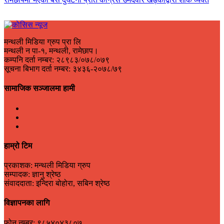
मन्थली मिडिया ग्रुप प्रा लि
मन्थली न पा-१, मन्थली, रामेछाप।
कम्पनि दर्ता नम्बर: २८९८३/०७८/०७९
सूचना बिभाग दर्ता नम्बर: ३४३६-२०७८/७९
सामाजिक सञ्जालमा हामी
हाम्रो टिम
प्रकाशक: मन्थली मिडिया ग्रुप
सम्पादक: ज्ञानु श्रेष्ठ
संवाददाता: इन्दिरा बोहोरा, सबिन श्रेष्ठ
विज्ञापनका लागि
फोन नम्बर: ९८५४०४३८०७