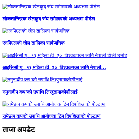
लोकतान्त्रिक खेलकुद संघ रामेछापकाे अध्यक्षमा पाैडेल
एनपिएलकाे खेल तालिका सार्वजनिक
आइसिसी यु –१९ महिला टी–२० विश्वकपका लागि नेपाली…
नमुनादीप कप’को उपाधि लिखुतामाकोशीलाई
रामेछाप कपकाे उपाधि आयाेजक टिम दिपशिखाकाे पाेल्टामा
ताजा अपडेट