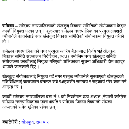
रामेछाप –
रामेछाप नगरपालिकाको खेलकुद विकास समितिको संयोजकमा केदार
कार्की नियुक्त भएका छन् । शुक्रबार रामेछाप नगरपालिकाका प्रमुख लबश्री
न्यौपानेले कार्कीलाई नगर खेलकुद विकास समितिको संयोजकमा नियुक्त गरेकाे
हो ।
रामेछाप नगरपालिकाकाे नगर प्रमुख स्तरिय बैठकबाट निर्णय भई खेलकुद
बिकास समिति सञ्चालन निर्देशिका ,२०७९ बमाेजिम नगर खेलकुद समिति
संयाेजकमा कार्कीलाई नियुक्त गरिएकाे पालिकाका सुचना अधिकारी हाेम बहादुर
थापाले जानकारी दिए ।
खेलकुद संयाेजकलाई नियुक्त गर्दै नगर प्रमुख न्यौपानेले सुस्ताएको खेलकुदको
गतिविधिलाई चलायमान बनाउन सबै पक्षहरुसँग समन्वय र सहकार्य गरेर काम गर्न
आग्रह गरे ।
कार्की रामेछाप नगरपालिका वडा नं ८ को निवर्तमान वडा अध्यक्ष ,नेपाली कांग्रेस
रामेछाप नगरपालिकाका उपसभापति र रामेछाप जिल्ला तेक्वान्दो संघका
अध्यक्षकाे समेत भूमिका रहेका छन् ।
क्याटेगोरी :
खेलकुद
,
समाचार