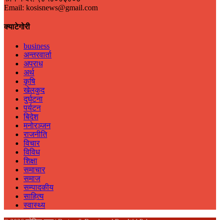
Email: kosisnews@gmail.com
क्याटेगोरी
business
अन्तरवार्ता
अपराध
अर्थ
कृषि
खेलकुद
दुर्घटना
पर्यटन
बिदेश
मनाेरञ्जन
राजनीति
विचार
विविध
शिक्षा
समाचार
समाज
सम्पादकीय
साहित्य
स्वास्थ्य