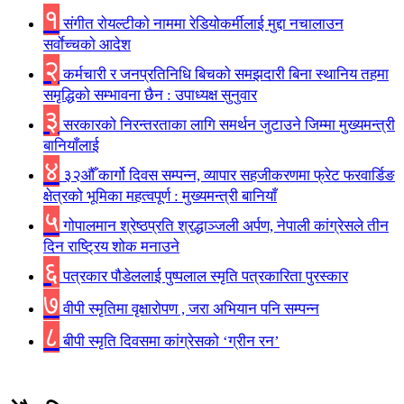
१
संगीत राेयल्टीकाे नाममा रेडियोकर्मीलाई मुद्दा नचालाउन
सर्वाेच्चकाे आदेश
२
कर्मचारी र जनप्रतिनिधि बिचकाे समझदारी बिना स्थानिय तहमा
समृद्धिकाे सम्भावना छैन : उपाध्यक्ष सुनुवार
३
सरकारको निरन्तरताका लागि समर्थन जुटाउने जिम्मा मुख्यमन्त्री
बानियाँलाई
४
३२औँ कार्गो दिवस सम्पन्न, व्यापार सहजीकरणमा फ्रेट फरवार्डिङ
क्षेत्रको भूमिका महत्वपूर्ण : मुख्यमन्त्री बानियाँ
५
गोपालमान श्रेष्ठप्रति श्रद्धाञ्जली अर्पण, नेपाली कांग्रेसले तीन
दिन राष्ट्रिय शोक मनाउने
६
पत्रकार पौडेललाई पुष्पलाल स्मृति पत्रकारिता पुरस्कार
७
वीपी स्मृतिमा वृक्षारोपण , जरा अभियान पनि सम्पन्न
८
बीपी स्मृति दिवसमा कांग्रेसको ‘ग्रीन रन’