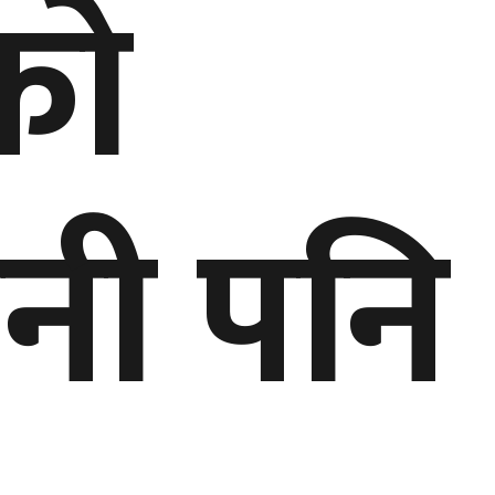
काे
नी पनि