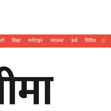
्ता
शिक्षा
मनाेरञ्जन
स्वास्थ्य
अर्थ
विविध
लीमा