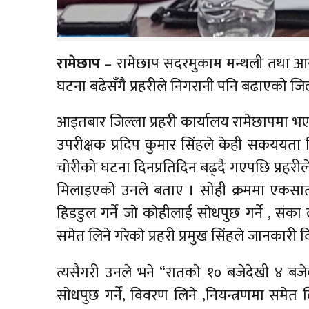
रामेछाप
– रामेछाप सदरमुकाम मन्थली तथा आसपा
घटना बढेसँगै प्रहरीले निगरानी पनि बढाएकाे जि
आइतबार जिल्ला प्रहरी कार्यालय रामेछापमा भएकाे
उपरीक्षक प्रदिप कुमार सिंहले केही सकययता ज
चाेरीकाे घटना दिनप्रतिदिन बढ्दै गएपछि प्रहरील
मिलाइएकाे उनले बताए । साेही क्रममा एकसात
हिडडुल गर्ने जाे काेहीलाई साेधपुछ गर्ने , संक
समेत लिने गरेकाे प्रहरी प्रमुख सिंहले जानकारी 
त्यसैगरी उनले भने “रातकाे १० बजेदेखी ४ बजे
साेधपुछ गर्ने, विवरण लिने ,नियन्त्रणमा समेत