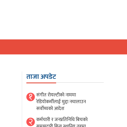
ताजा अपडेट
१
संगीत राेयल्टीकाे नाममा
रेडियोकर्मीलाई मुद्दा नचालाउन
सर्वाेच्चकाे आदेश
२
कर्मचारी र जनप्रतिनिधि बिचकाे
समझदारी बिना स्थानिय तहमा