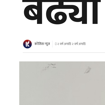
बढ्याे
काेसिस न्यूज
२ वर्ष अगाडि २ वर्ष अगाडि