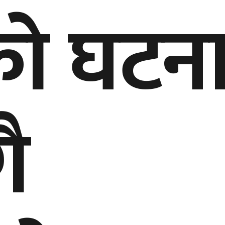
काे घटन
गै