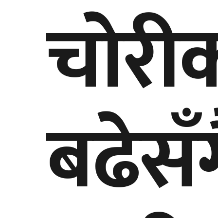
चाेरी
बढेसँ