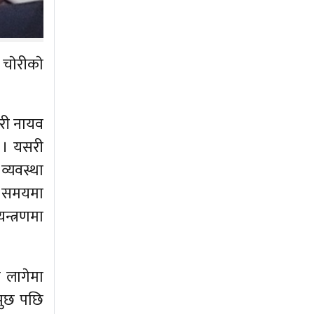
चाेरीकाे
हरी नायव
ए । यसरी
व्यवस्था
े समयमा
न्त्रणमा
ा लागेमा
धपुछ पछि