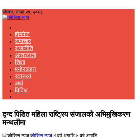
सोमबार, साउन २५, २०८३
हाेमपेज
समाचार
राजनीति
अन्तरवार्ता
शिक्षा
मनाेरञ्जन
स्वास्थ्य
अर्थ
विविध
द्वन्द पिडित महिला राष्ट्रिय संजालकाे अभिमुखिकरण
मन्थलीमा
काेसिस न्यूज
४ वर्ष अगाडि ४ वर्ष अगाडि