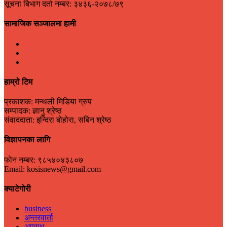
सूचना बिभाग दर्ता नम्बर: ३४३६-२०७८/७९
सामाजिक सञ्जालमा हामी
हाम्रो टिम
प्रकाशक: मन्थली मिडिया ग्रुप
सम्पादक: ज्ञानु श्रेष्ठ
संवाददाता: इन्दिरा बोहोरा, सबिन श्रेष्ठ
विज्ञापनका लागि
फोन नम्बर: ९८५४०४३८०७
Email: kosisnews@gmail.com
क्याटेगोरी
business
अन्तरवार्ता
अपराध