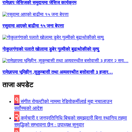
रामेछाप जेसिजकाे समुदायमा जेसिज कार्यक्रम
रसुवामा आएकाे बाढीमा १५ जना बेपत्ता
गाेकुलगंगाकाे पलाते खाेलामा डुबेर गुल्मीकाे बुढाथोकीकाे मृत्युु
रामेछापमा भूमिहीन ,सुकुम्बासी तथा अव्यवस्थीत बसोवासी ३ हजार…
ताजा अपडेट
१
संगीत राेयल्टीकाे नाममा रेडियोकर्मीलाई मुद्दा नचालाउन
सर्वाेच्चकाे आदेश
२
कर्मचारी र जनप्रतिनिधि बिचकाे समझदारी बिना स्थानिय तहमा
समृद्धिकाे सम्भावना छैन : उपाध्यक्ष सुनुवार