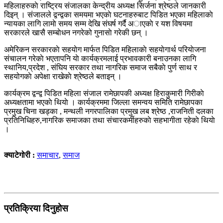
महिलाहरुकाे राष्ट्रिय संजालका केन्द्रीय अध्यक्ष सिर्जना श्रेष्ठले जानकारी
दिइन् । संजालले द्वन्द्वका समयमा भएकाे घटनाहरुबाट पिडित भएका महिलाकाे
न्यायका लागि लामाे समय सम्म देखि संघर्ष गर्दै अाएकाे र यश विषयमा
सरकारले खासै सम्बाेधन नगरेको गुनासाे गरेकी छन् ।
अमेरिकन सरकारकाे सहयाेग मार्फत पिडित महिलाकाे सहयाेगार्थ परियाेजना
संचालन गरेकाे भएतापनि याे कार्यक्रमलाई प्रभावकारी बनाउनका लागि
स्थानिय,प्रदेश , संघिय सरकार तथा नागरिक समाज सबैकाे पुर्ण साथ र
सहयोगकाे अपेक्षा राखेकाे श्रेष्ठले बताइन् ।
कार्यक्रम द्वन्द्व पिडित महिला संजाल रामेछापकी अध्यक्ष हिराकुमारी गिरीकाे
अध्यक्षतामा भएकाे थियाे । कार्यक्रममा जिल्ला समन्वय समिति रामेछापका
प्रमुख चिना खड्का , मन्थली नगरपालिका प्रमुख लब श्रेष्ठ ,राजनिती दलका
प्रतिनिधिहरु,नागरिक समाजका तथा संचारकर्मीहरुकाे सहभागीता रहेकाे थियाे
।
क्याटेगोरी :
समाचार
,
समाज
प्रतिक्रिया दिनुहोस