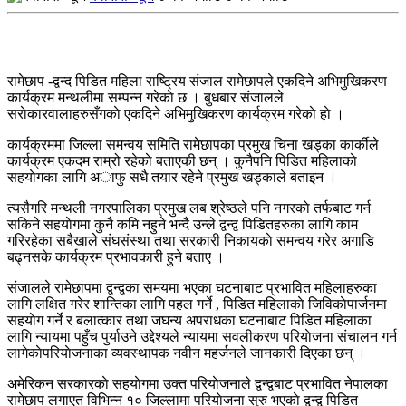
रामेछाप -द्वन्द पिडित महिला राष्ट्रिय संजाल रामेछापले एकदिने अभिमुखिकरण
कार्यक्रम मन्थलीमा सम्पन्न गरेकाे छ । बुधबार संजालले
सराेकारवालाहरुसँगकाे एकदिने अभिमुखिकरण कार्यक्रम गरेकाे हाे ।
कार्यक्रममा जिल्ला समन्वय समिति रामेछापका प्रमुख चिना खड्का कार्कीले
कार्यक्रम एकदम राम्रो रहेकाे बताएकी छन् । कुनैपनि पिडित महिलाकाे
सहयाेगका लागि अाफु सधै तयार रहेने प्रमुख खड्काले बताइन ।
त्यसैगरि मन्थली नगरपालिका प्रमुख लब श्रेष्ठले पनि नगरकाे तर्फबाट गर्न
सकिने सहयाेगमा कुनै कमि नहुने भन्दै उन्ले द्वन्द्व पिडितहरुका लागि काम
गरिरहेका सबैखाले संघसंस्था तथा सरकारी निकायकाे समन्वय गरेर अगाडि
बढ्नसके कार्यक्रम प्रभावकारी हुने बताए ।
संजालले रामेछापमा द्वन्द्वका समयमा भएका घटनाबाट प्रभावित महिलाहरुका
लागि लक्षित गरेर शान्तिका लागि पहल गर्ने , पिडित महिलाकाे जिविकाेपार्जनमा
सहयाेग गर्ने र बलात्कार तथा जघन्य अपराधका घटनाबाट पिडित महिलाका
लागि न्यायमा पहुँच पुर्याउने उद्देश्यले न्यायमा सवलीकरण परियाेजना संचालन गर्न
लागेकाेपरियाेजनाका व्यवस्थापक नवीन महर्जनले जानकारी दिएका छन् ।
अमेरिकन सरकारकाे सहयाेगमा उक्त परियाेजनाले द्वन्द्वबाट प्रभावित नेपालका
रामेछाप लगाएत विभिन्न १० जिल्लामा परियाेजना सुरु भएकाे द्वन्द्व पिडित