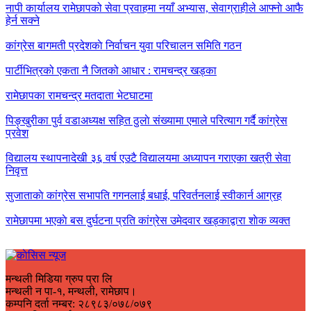
नापी कार्यालय रामेछापको सेवा प्रवाहमा नयाँ अभ्यास, सेवाग्राहीले आफ्नाे आफै
हेर्न सक्ने
कांग्रेस बागमती प्रदेशकाे निर्वाचन युवा परिचालन समिति गठन
पार्टीभित्रको एकता नै जितको आधार : रामचन्द्र खड्का
रामेछापका रामचन्द्र मतदाता भेटघाटमा
पिङ्खुरीका पुर्व वडाअध्यक्ष सहित ठुलाे संख्यामा एमाले परित्याग गर्दै कांग्रेस
प्रवेश
विद्यालय स्थापनादेखी ३६ वर्ष एउटै विद्यालयमा अध्यापन गराएका खत्री सेवा
निवृत्त
सुजाताकाे कांग्रेस सभापति गगनलाई बधाई, परिवर्तनलाई स्वीकार्न आग्रह
रामेछापमा भएकाे बस दुर्घटना प्रति कांग्रेस उमेदवार खड्काद्वारा शाेक व्यक्त
मन्थली मिडिया ग्रुप प्रा लि
मन्थली न पा-१, मन्थली, रामेछाप।
कम्पनि दर्ता नम्बर: २८९८३/०७८/०७९