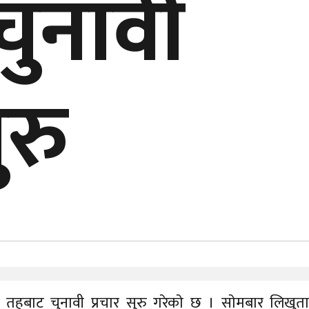
चुनावी
ुरु
 तहबाट चुनावी प्रचार सुरु गरेकाे छ । साेमबार लिखुत