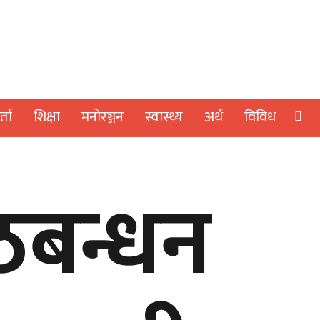
्ता
शिक्षा
मनाेरञ्जन
स्वास्थ्य
अर्थ
विविध
ठबन्धन