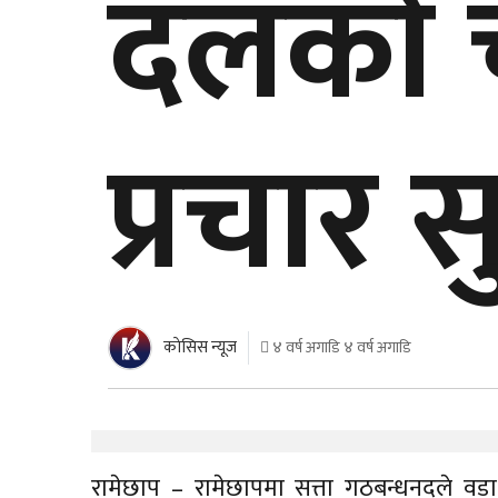
दलकाे 
प्रचार स
काेसिस न्यूज
४ वर्ष अगाडि ४ वर्ष अगाडि
रामेछाप – रामेछापमा सत्ता गठबन्धनदले वडा