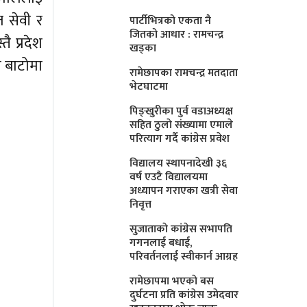
ज सेवी र
पार्टीभित्रको एकता नै
जितको आधार : रामचन्द्र
ै प्रदेश
खड्का
ो बाटोमा
रामेछापका रामचन्द्र मतदाता
भेटघाटमा
पिङ्खुरीका पुर्व वडाअध्यक्ष
सहित ठुलाे संख्यामा एमाले
परित्याग गर्दै कांग्रेस प्रवेश
विद्यालय स्थापनादेखी ३६
वर्ष एउटै विद्यालयमा
अध्यापन गराएका खत्री सेवा
निवृत्त
सुजाताकाे कांग्रेस सभापति
गगनलाई बधाई,
परिवर्तनलाई स्वीकार्न आग्रह
रामेछापमा भएकाे बस
दुर्घटना प्रति कांग्रेस उमेदवार