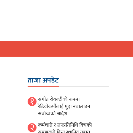
ताजा अपडेट
१
संगीत राेयल्टीकाे नाममा
रेडियोकर्मीलाई मुद्दा नचालाउन
सर्वाेच्चकाे आदेश
२
कर्मचारी र जनप्रतिनिधि बिचकाे
समझदारी बिना स्थानिय तहमा