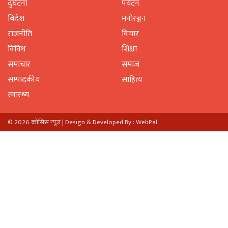
दुर्घटना
पर्यटन
बिदेश
मनाेरञ्जन
राजनीति
विचार
विविध
शिक्षा
समाचार
समाज
सम्पादकीय
साहित्य
स्वास्थ्य
© 2026 काेसिस न्यूज |
Design & Developed By : WebPal