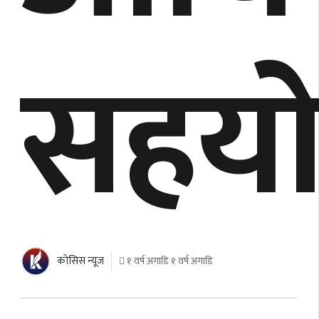
सहय
काेसिस न्यूज
१ वर्ष अगाडि १ वर्ष अगाडि