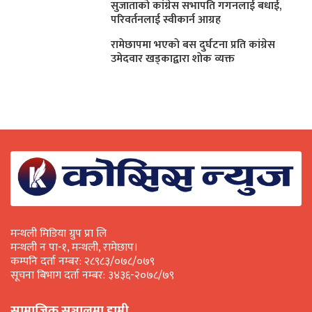
सुजाताकाे कांग्रेस सभापति गगनलाई बधाई,
परिवर्तनलाई स्वीकार्न आग्रह
रामेछापमा भएकाे बस दुर्घटना प्रति कांग्रेस
उमेदवार खड्काद्वारा शाेक व्यक्त
मन्थली मिडिया ग्रुप प्रा लि
मन्थली न पा-१, मन्थली, रामेछाप।
कम्पनि दर्ता नम्बर: २८९८३/०७८/०७९
सूचना बिभाग दर्ता नम्बर: ३४३६-२०७८/७९
सामाजिक सञ्जालमा हामी