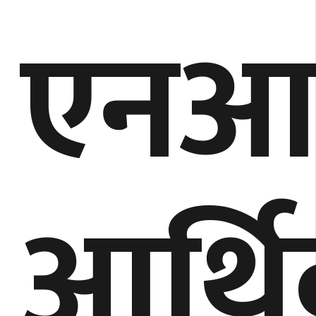
एनआ
आर्थ