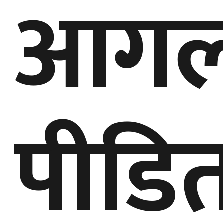
आगल
पीडि