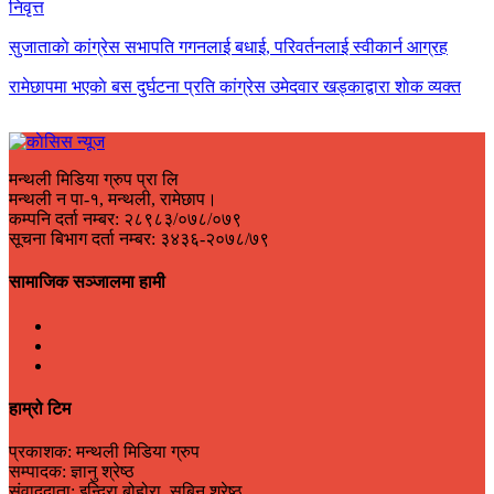
निवृत्त
सुजाताकाे कांग्रेस सभापति गगनलाई बधाई, परिवर्तनलाई स्वीकार्न आग्रह
रामेछापमा भएकाे बस दुर्घटना प्रति कांग्रेस उमेदवार खड्काद्वारा शाेक व्यक्त
मन्थली मिडिया ग्रुप प्रा लि
मन्थली न पा-१, मन्थली, रामेछाप।
कम्पनि दर्ता नम्बर: २८९८३/०७८/०७९
सूचना बिभाग दर्ता नम्बर: ३४३६-२०७८/७९
सामाजिक सञ्जालमा हामी
हाम्रो टिम
प्रकाशक: मन्थली मिडिया ग्रुप
सम्पादक: ज्ञानु श्रेष्ठ
संवाददाता: इन्दिरा बोहोरा, सबिन श्रेष्ठ