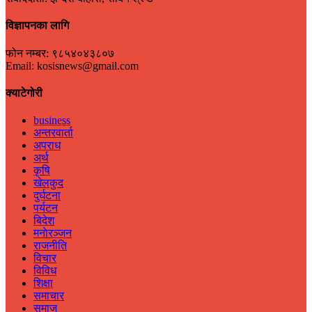
विज्ञापनका लागि
फोन नम्बर: ९८५४०४३८०७
Email: kosisnews@gmail.com
क्याटेगोरी
business
अन्तरवार्ता
अपराध
अर्थ
कृषि
खेलकुद
दुर्घटना
पर्यटन
बिदेश
मनाेरञ्जन
राजनीति
विचार
विविध
शिक्षा
समाचार
समाज