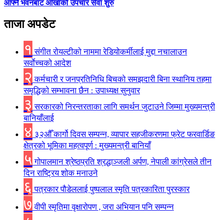
आफ्नै भवनबाट आँखाको उपचार सेवा शुरु
ताजा अपडेट
१
संगीत राेयल्टीकाे नाममा रेडियोकर्मीलाई मुद्दा नचालाउन
सर्वाेच्चकाे आदेश
२
कर्मचारी र जनप्रतिनिधि बिचकाे समझदारी बिना स्थानिय तहमा
समृद्धिकाे सम्भावना छैन : उपाध्यक्ष सुनुवार
३
सरकारको निरन्तरताका लागि समर्थन जुटाउने जिम्मा मुख्यमन्त्री
बानियाँलाई
४
३२औँ कार्गो दिवस सम्पन्न, व्यापार सहजीकरणमा फ्रेट फरवार्डिङ
क्षेत्रको भूमिका महत्वपूर्ण : मुख्यमन्त्री बानियाँ
५
गोपालमान श्रेष्ठप्रति श्रद्धाञ्जली अर्पण, नेपाली कांग्रेसले तीन
दिन राष्ट्रिय शोक मनाउने
६
पत्रकार पौडेललाई पुष्पलाल स्मृति पत्रकारिता पुरस्कार
७
वीपी स्मृतिमा वृक्षारोपण , जरा अभियान पनि सम्पन्न