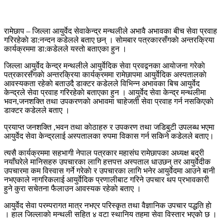
रामेछाप – जिल्ला आयुर्वेद सेवाकेन्द्र मन्थलीले अभावै अभावका बीच सेवा प्रवाह
गरिरहेकाे डा:नन्दन कडेलले बताए छन् । साेमबार पत्रकारसँगकाे अन्तरक्रिया
कार्यक्रममा डा:कडेलले यस्ताे बताएका हुन ।
जिल्ला आयुर्वेद केन्द्र मन्थलीले आयुर्वेदिक सेवा प्रवद्वनका आयाेजना गरेकाे
पत्रकारसँगकाे अन्तरक्रिया कार्यक्रममा रामेछापमा आयुर्वेदिक अस्पतालकाे
आवस्यकता रहेकाे बताउदै डाक्टर कडेलले विभिन्न अभावका बिच आयुर्वेद
केन्द्रले सेवा प्रवाह गरिरहेकाे बताएका हुन । आयुर्वेद सेवा केन्द्र मन्थलीमा
भवन,जनशक्ति तथा उपकरणकाे अभावमा चाहेजती सेवा प्रवाह गर्न नसकिएकाे
डाक्टर कडेलले बताए ।
प्रयाप्त जनशक्ति ,भवन तथा काेठाहरु र उपकरण तथा जडिबुटी उपलब्ध भएमा
आयुर्वेद सेवा केन्द्रलाई अस्पतालका रुपमा विकास गर्न सकिने कडेलले बताए।
त्यसै कार्यक्रममा सहभागी नेपाल पत्रकार महासंघ रामेछापका अध्यक्ष बद्री
नयाँघरेले मानिसहरु उपचारका लागि हत्तपत्त अस्पताल धाउछन् तर आयुर्वेदीक
उपचारमा कम विस्वास गर्ने गरेकाे र उपचारका लागि भनेर आयुर्वेदमा आउने बानी
नभएकाले नागरिकलाई आयुर्वेदिक प्रणालीबाट गरिने उपचार थप प्रभावकारी
हुने कुरा सचेतना फैलाउन आवस्यक रहेकाे बताए ।
आयुर्वेद सेवा परम्परागत मात्र नभएर परिस्कृत तथा वैज्ञानिक उपचार पद्धति हाे
। हाल जिल्लाकाे मन्थली सहित ४ वटा स्थानिय तहमा सेवा विस्तार भएकाे छ ।