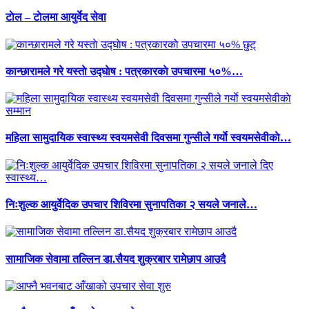
टाेल – टाेलमा आयुर्वेद सेवा
कान्छारामले गरे यस्ताे उद्घाेष : पत्रकारकाे उपचारमा ५०%…
महिला सामुदायिक स्वास्थ्य स्वयमसेवी दिवसमा गुन्सीले गर्याे स्वयमसेवीकाे…
निःशुल्क आयुर्वेदिक उपचार शिविरमा सुनापतिका २ सयले जनाले…
सामाजिक सेवामा तल्लिन डा.सैयद शुक्रबार रामेछाप आउदै