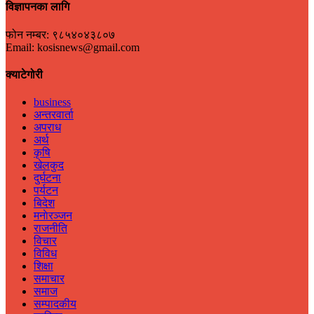
विज्ञापनका लागि
फोन नम्बर: ९८५४०४३८०७
Email: kosisnews@gmail.com
क्याटेगोरी
business
अन्तरवार्ता
अपराध
अर्थ
कृषि
खेलकुद
दुर्घटना
पर्यटन
बिदेश
मनाेरञ्जन
राजनीति
विचार
विविध
शिक्षा
समाचार
समाज
सम्पादकीय