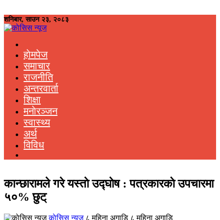
शनिबार, साउन २३, २०८३
हाेमपेज
समाचार
राजनीति
अन्तरवार्ता
शिक्षा
मनाेरञ्जन
स्वास्थ्य
अर्थ
विविध
कान्छारामले गरे यस्ताे उद्घाेष : पत्रकारकाे उपचारमा
५०% छुट्
काेसिस न्यूज
८ महिना अगाडि ८ महिना अगाडि