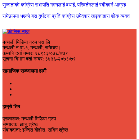
सुजाताकाे कांग्रेस सभापति गगनलाई बधाई, परिवर्तनलाई स्वीकार्न आग्रह
रामेछापमा भएकाे बस दुर्घटना प्रति कांग्रेस उमेदवार खड्काद्वारा शाेक व्यक्त
मन्थली मिडिया ग्रुप प्रा लि
मन्थली न पा-१, मन्थली, रामेछाप।
कम्पनि दर्ता नम्बर: २८९८३/०७८/०७९
सूचना बिभाग दर्ता नम्बर: ३४३६-२०७८/७९
सामाजिक सञ्जालमा हामी
हाम्रो टिम
प्रकाशक: मन्थली मिडिया ग्रुप
सम्पादक: ज्ञानु श्रेष्ठ
संवाददाता: इन्दिरा बोहोरा, सबिन श्रेष्ठ