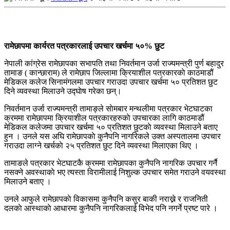
रामेछापमा कार्यरत पत्रकारलाई उपचार खर्चमा ५०% छुट
नेपाली कांग्रेस रामेछापका सभापति तथा निवर्तमान उर्जा राज्यमन्त्री पुर्ण बहादुर
तामाङ ( कान्छाराम) ले रामेछाप जिल्लामा क्रियाशील पत्रकारकाे काठमाडौं
मेडिकल कलेज सिनामंगलमा उपचार गराउदा उपचार खर्चमा ५० प्रतिशत छुट
दिने व्यवस्था मिलाउने उद्घाेष गरेका छन्।
निवर्तमान उर्जा राज्यमन्त्री तामाङ्ले साेमबार मन्थलीमा पत्रकार भेटघाटका
क्रममा रामेछापमा क्रियाशील पत्रकारहरुकाे उपचारका लागि काठमाडौं
मेडिकल कलेजमा उपचार खर्चमा ५० प्रतिशत छुटकाे व्यवस्था मिलाउने बताए
हुन । उनले यस अघि रामेछापकाे कुनैपनि नागरिकले उक्त अस्पतालमा उपचार
गराउदा लाग्ने खर्चकाे २५ प्रतिशत छुट दिने व्यवस्था मिलाएका थिए ।
तामाङले पत्रकार भेटघाटकै क्रममा रामेछापका कुनैपनि नागरिक उपचार गर्नै
नसक्ने अवस्थाकाे भए त्यस्ता विरामीलाई निशुल्क उपचार समेत गराउने वयवस्था
मिलाउने बताए ।
उनले आफुले रामेछापकाे विकासमा कुनैपनि कसुर बाकी नराख्ने र राजनिती
दलकाे आस्थाकाे आधारमा कुनैपनि नागरिकलाई विभेद पनि नगर्ने प्रष्ट पारे ।