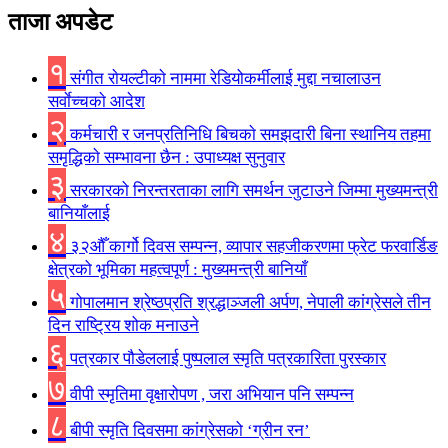
ताजा अपडेट
१
संगीत राेयल्टीकाे नाममा रेडियोकर्मीलाई मुद्दा नचालाउन
सर्वाेच्चकाे आदेश
२
कर्मचारी र जनप्रतिनिधि बिचकाे समझदारी बिना स्थानिय तहमा
समृद्धिकाे सम्भावना छैन : उपाध्यक्ष सुनुवार
३
सरकारको निरन्तरताका लागि समर्थन जुटाउने जिम्मा मुख्यमन्त्री
बानियाँलाई
४
३२औँ कार्गो दिवस सम्पन्न, व्यापार सहजीकरणमा फ्रेट फरवार्डिङ
क्षेत्रको भूमिका महत्वपूर्ण : मुख्यमन्त्री बानियाँ
५
गोपालमान श्रेष्ठप्रति श्रद्धाञ्जली अर्पण, नेपाली कांग्रेसले तीन
दिन राष्ट्रिय शोक मनाउने
६
पत्रकार पौडेललाई पुष्पलाल स्मृति पत्रकारिता पुरस्कार
७
वीपी स्मृतिमा वृक्षारोपण , जरा अभियान पनि सम्पन्न
८
बीपी स्मृति दिवसमा कांग्रेसको ‘ग्रीन रन’