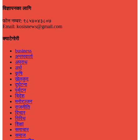
विज्ञापनका लागि
फोन नम्बर: ९८५४०४३८०७
Email: kosisnews@gmail.com
क्याटेगोरी
business
अन्तरवार्ता
अपराध
अर्थ
कृषि
खेलकुद
दुर्घटना
पर्यटन
बिदेश
मनाेरञ्जन
राजनीति
विचार
विविध
शिक्षा
समाचार
समाज