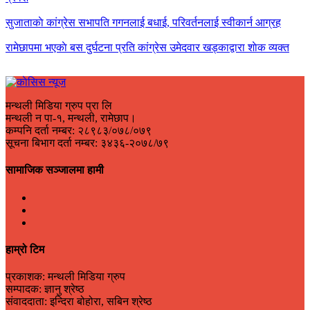
सुजाताकाे कांग्रेस सभापति गगनलाई बधाई, परिवर्तनलाई स्वीकार्न आग्रह
रामेछापमा भएकाे बस दुर्घटना प्रति कांग्रेस उमेदवार खड्काद्वारा शाेक व्यक्त
मन्थली मिडिया ग्रुप प्रा लि
मन्थली न पा-१, मन्थली, रामेछाप।
कम्पनि दर्ता नम्बर: २८९८३/०७८/०७९
सूचना बिभाग दर्ता नम्बर: ३४३६-२०७८/७९
सामाजिक सञ्जालमा हामी
हाम्रो टिम
प्रकाशक: मन्थली मिडिया ग्रुप
सम्पादक: ज्ञानु श्रेष्ठ
संवाददाता: इन्दिरा बोहोरा, सबिन श्रेष्ठ