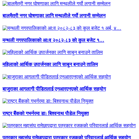
बालमैत्री नगर घाेषणाका लागि मन्थलीले गर्याे लगानी सम्मेलन
मन्थली नगरपालिकाकाे आ:व २०८२-८३ काे कुल बजेट १…
महिलाको आर्थिक उपार्जनका लागि साबुन बनाउने तालिम
बाजुराका आगलागी पीडितलाई एनआरएनएकाे आर्थिक सहयोग
राष्ट्र बैंककाे गभर्नरमा डा: बिश्वनाथ पाैडेल नियुक्त
पत्रकार महासंघ रामेछापद्वारा पत्रकार रजककाे परिवारलाई आर्थिक सहयोग