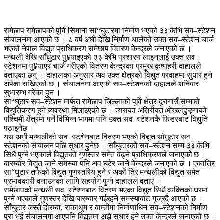
रामेछाप रामेछापको पूर्वि सिमाना सा“घुटारमा निर्माण भएको ३३ केभि सव–स्टेशन
संचालनमा आएको छ । ८ बर्ष अघी देखि निर्माण थालेको उक्त सव–स्टेशन चार्ज
भएको नेपाल विद्युत प्राधिकरण रामेछाप वितरण केन्द्रले जनाएको छ ।
मन्थली देखि साँघुटार पु¥याइएको ३३ केभि प्रशारण लाइनलाई उक्त सव–
स्टेशनमा पु¥याएर चार्ज गरीएको वितरण केन्द्रका प्रमुख कृष्णहरी दाहालले
वताएका छन् । दाहालका अनुसार अव उक्त क्षेत्रको विद्युत प्रवाहमा सुधार हुने
अपेक्षा राखिएको छ । संचालनमा आएको सव–स्टेशनको दाहालले शनिबार
सुभारम्भ गरेका हुन ।
सा“घुटार सव–स्टेशन मार्फत रामेछाप जिल्लाको पूर्वि क्षेत्र दुरागाउँ सम्मको
विद्युतिकरण हुने व्यवस्था मिलाइएको छ । त्यसका अतिरीक्त ओखलढुङ्गाको
पश्चिमी क्षेत्रमा पर्ने विभिन्न भागमा पनि उक्त सव–स्टेशनकै फिडरबाट विद्युति
पठाइनेछ ।
यस अघी मन्थलीको सव–स्टशेनबाट वितरण भएको विद्युत साँधुटार सव–
स्टेशनको संचालन पछि सुधार हुनेछ । साँघुटारको सव–स्टेशन सम्म ३३ केभि
सिधै पुग्ने भएकाले विद्युतको गुणस्तर समेत बढ्ने प्राधिकरणले जनाएको छ ।
बारम्बार विद्युत जाने समस्या पनि अव घटेर जाने केन्द्रले जनाएको छ । एकातिर
सा“घुटार तर्फको विद्युत गुणस्तरिय हुने र अर्को तिर मन्थलीको विद्युत समेत
प्रभावकारी वनाउनका लागि सहयोग पुग्ने दाहालले वताए ।
रामेछापको मन्थली सव–स्टेशनबाट वितरण भएका विद्युत सिधैं व्यक्तिको घरमा
पुग्ने भएकाले गुणस्तर देखि बारम्बार गईरहने समस्याबाट गुज्रदै आएको छ ।
साँघुटार जस्तै दोरम्बा, राकाथुम र बाम्तीमा निर्माणाधिन सव–स्टेशनको निर्माण
पुरा भई संचालनमा आएपनि विद्युतमा अझै सुधार हुने उक्त केन्द्रले जनाएको छ ।