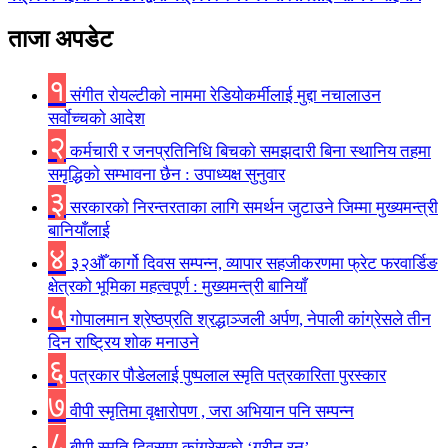
ताजा अपडेट
१
संगीत राेयल्टीकाे नाममा रेडियोकर्मीलाई मुद्दा नचालाउन
सर्वाेच्चकाे आदेश
२
कर्मचारी र जनप्रतिनिधि बिचकाे समझदारी बिना स्थानिय तहमा
समृद्धिकाे सम्भावना छैन : उपाध्यक्ष सुनुवार
३
सरकारको निरन्तरताका लागि समर्थन जुटाउने जिम्मा मुख्यमन्त्री
बानियाँलाई
४
३२औँ कार्गो दिवस सम्पन्न, व्यापार सहजीकरणमा फ्रेट फरवार्डिङ
क्षेत्रको भूमिका महत्वपूर्ण : मुख्यमन्त्री बानियाँ
५
गोपालमान श्रेष्ठप्रति श्रद्धाञ्जली अर्पण, नेपाली कांग्रेसले तीन
दिन राष्ट्रिय शोक मनाउने
६
पत्रकार पौडेललाई पुष्पलाल स्मृति पत्रकारिता पुरस्कार
७
वीपी स्मृतिमा वृक्षारोपण , जरा अभियान पनि सम्पन्न
८
बीपी स्मृति दिवसमा कांग्रेसको ‘ग्रीन रन’