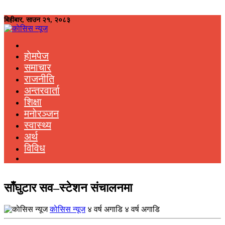
बिहीबार, साउन २१, २०८३
हाेमपेज
समाचार
राजनीति
अन्तरवार्ता
शिक्षा
मनाेरञ्जन
स्वास्थ्य
अर्थ
विविध
साँघुटार सव–स्टेशन संचालनमा
काेसिस न्यूज
४ वर्ष अगाडि ४ वर्ष अगाडि