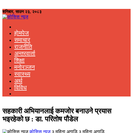
शनिबार, साउन २३, २०८३
हाेमपेज
समाचार
राजनीति
अन्तरवार्ता
शिक्षा
मनाेरञ्जन
स्वास्थ्य
अर्थ
विविध
सहकारी अभियानलाई कमजोर बनाउने प्रयास
भइरहेको छ : डा. परितोष पौडेल
काेसिस न्यूज
३ महिना अगाडि ३ महिना अगाडि