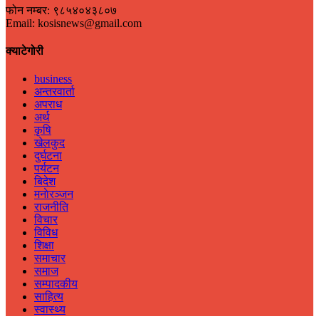
फोन नम्बर: ९८५४०४३८०७
Email: kosisnews@gmail.com
क्याटेगोरी
business
अन्तरवार्ता
अपराध
अर्थ
कृषि
खेलकुद
दुर्घटना
पर्यटन
बिदेश
मनाेरञ्जन
राजनीति
विचार
विविध
शिक्षा
समाचार
समाज
सम्पादकीय
साहित्य
स्वास्थ्य