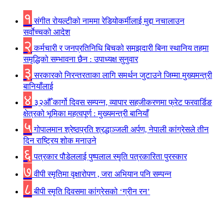
१
संगीत राेयल्टीकाे नाममा रेडियोकर्मीलाई मुद्दा नचालाउन
सर्वाेच्चकाे आदेश
२
कर्मचारी र जनप्रतिनिधि बिचकाे समझदारी बिना स्थानिय तहमा
समृद्धिकाे सम्भावना छैन : उपाध्यक्ष सुनुवार
३
सरकारको निरन्तरताका लागि समर्थन जुटाउने जिम्मा मुख्यमन्त्री
बानियाँलाई
४
३२औँ कार्गो दिवस सम्पन्न, व्यापार सहजीकरणमा फ्रेट फरवार्डिङ
क्षेत्रको भूमिका महत्वपूर्ण : मुख्यमन्त्री बानियाँ
५
गोपालमान श्रेष्ठप्रति श्रद्धाञ्जली अर्पण, नेपाली कांग्रेसले तीन
दिन राष्ट्रिय शोक मनाउने
६
पत्रकार पौडेललाई पुष्पलाल स्मृति पत्रकारिता पुरस्कार
७
वीपी स्मृतिमा वृक्षारोपण , जरा अभियान पनि सम्पन्न
८
बीपी स्मृति दिवसमा कांग्रेसको ‘ग्रीन रन’