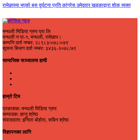
रामेछापमा भएकाे बस दुर्घटना प्रति कांग्रेस उमेदवार खड्काद्वारा शाेक व्यक्त
मन्थली मिडिया ग्रुप प्रा लि
मन्थली न पा-१, मन्थली, रामेछाप।
कम्पनि दर्ता नम्बर: २८९८३/०७८/०७९
सूचना बिभाग दर्ता नम्बर: ३४३६-२०७८/७९
सामाजिक सञ्जालमा हामी
हाम्रो टिम
प्रकाशक: मन्थली मिडिया ग्रुप
सम्पादक: ज्ञानु श्रेष्ठ
संवाददाता: इन्दिरा बोहोरा, सबिन श्रेष्ठ
विज्ञापनका लागि