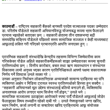
काठमाडौं –
राष्ट्रिय सहकारी बैंकको बागमती प्रदेश सञ्चालक पदका उम्मेदवार
डा. परितोष पौडेलले सहकारी अभियानविरुद्ध योजनाबद्ध रूपमा भ्रम फैलाउने
प्रयास भइरहेको बताएका छन् । सहकारी क्षेत्रमा तीन दशकभन्दा बढी
समयदेखि सक्रिय पौडेलले पछिल्लो समय सामाजिक सञ्जाल र केही माध्यमबाट
आफूलाई लक्षित गरी गरिएको प्रचारप्रति आपत्ति जनाएका हुन् ।
प्रारम्भिक सहकारी संस्थादेखि केन्द्रीय तहसम्म विभिन्न जिम्मेवारीमा काम
गरिसकेका पौडेल अहिले सहकारीकर्मीहरूको साझा उम्मेदवारका रूपमा चुनावी
प्रतिस्पर्धामा छन् । वित्तीय कारोबार, बचत तथा ऋण व्यवस्थापन र संस्थागत
विकासमा लामो अनुभव भएका कारण प्रतिनिधिहरूले आफ्नो पक्षमा सकारात्मक
निर्णय गर्ने विश्वास उनले व्यक्त गरे ।
उनका अनुसार निर्वाचन लोकतान्त्रिक अभ्यासको सामान्य प्रक्रिया भए पनि
व्यक्तिगत आक्षेप र मिडिया ट्रायल स्वस्थ प्रतिस्पर्धाको हिस्सा हुन सक्दैन ।
“सहकारी अभियानको मूल उद्देश्य संस्थालाई बलियो बनाउने हो, व्यक्तिमाथि
अनावश्यक आरोप लगाएर भ्रम सिर्जना गर्ने होइन,” उनले भने ।
सामाजिक सञ्जालमा उठाइएका आरोपबारे स्पष्ट पार्दै पौडेलले आफूलाई जोडेर
फैलाइएका विषय तथ्यहीन रहेको दाबी गरे । उनले नेफ्स्कुनको जग्गा खरिद,
भवन निर्माण, कर्जा लगानी वा सफ्टवेयर खरिद प्रक्रियामा आफू संयोजक
नरहेको स्पष्ट पारे ।