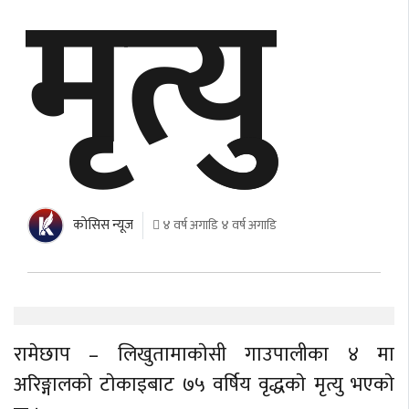
मृत्युु
काेसिस न्यूज
४ वर्ष अगाडि ४ वर्ष अगाडि
रामेछाप – लिखुतामाकाेसी गाउपालीका ४ मा
अरिङ्गालकाे टाेकाइबाट ७५ वर्षिय वृद्धकाे मृत्यु भएकाे