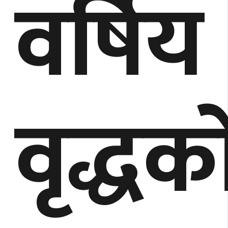
वर्षिय
वृद्धका