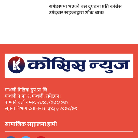
रामेछापमा भएकाे बस दुर्घटना प्रति कांग्रेस
उमेदवार खड्काद्वारा शाेक व्यक्त
मन्थली मिडिया ग्रुप प्रा लि
मन्थली न पा-१, मन्थली, रामेछाप।
कम्पनि दर्ता नम्बर: २८९८३/०७८/०७९
सूचना बिभाग दर्ता नम्बर: ३४३६-२०७८/७९
सामाजिक सञ्जालमा हामी