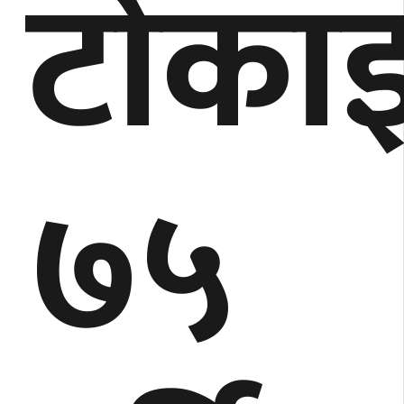
टाेका
७५