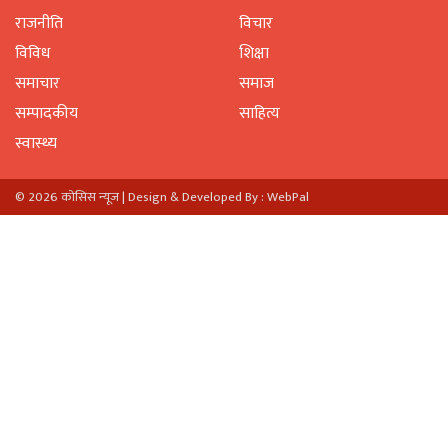
राजनीति
विचार
विविध
शिक्षा
समाचार
समाज
सम्पादकीय
साहित्य
स्वास्थ्य
© 2026 काेसिस न्यूज |
Design & Developed By : WebPal