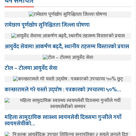
थप समाचार
रामेछाप पूर्णखोप सुनिश्चितता जिल्ला घोषणा
आयुर्वेद सेवामा आकर्षण बढ्दै, स्थानीय तहसम्म विस्तारको प्रयास
टाेल – टाेलमा आयुर्वेद सेवा
कान्छारामले गरे यस्ताे उद्घाेष : पत्रकारकाे उपचारमा ५०%…
महिला सामुदायिक स्वास्थ्य स्वयमसेवी दिवसमा गुन्सीले गर्याे
स्वयमसेवीकाे…