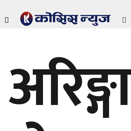
अरिङ्ग