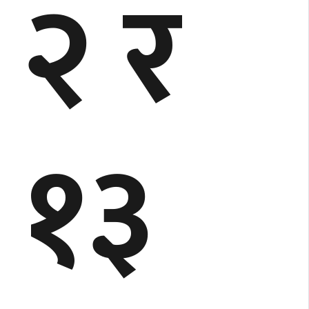
२ र
१३