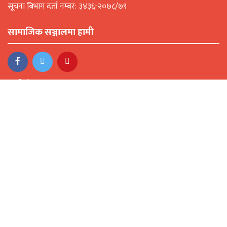
सूचना बिभाग दर्ता नम्बर: ३४३६-२०७८/७९
सामाजिक सञ्जालमा हामी
हाम्रो टिम
प्रकाशक: मन्थली मिडिया ग्रुप
सम्पादक: ज्ञानु श्रेष्ठ
संवाददाता: इन्दिरा बोहोरा, सबिन श्रेष्ठ
विज्ञापनका लागि
फोन नम्बर: ९८५४०४३८०७
Email: kosisnews@gmail.com
क्याटेगोरी
business
अन्तरवार्ता