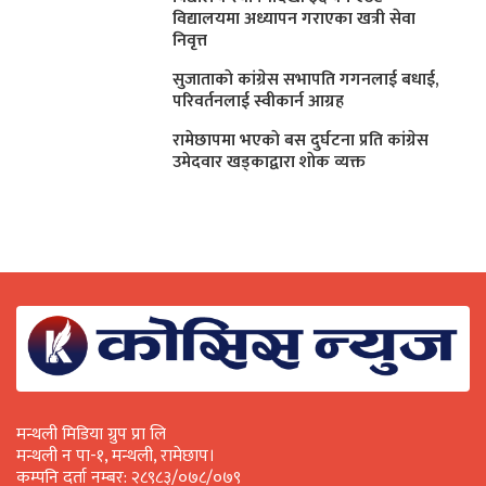
विद्यालयमा अध्यापन गराएका खत्री सेवा
निवृत्त
सुजाताकाे कांग्रेस सभापति गगनलाई बधाई,
परिवर्तनलाई स्वीकार्न आग्रह
रामेछापमा भएकाे बस दुर्घटना प्रति कांग्रेस
उमेदवार खड्काद्वारा शाेक व्यक्त
मन्थली मिडिया ग्रुप प्रा लि
मन्थली न पा-१, मन्थली, रामेछाप।
कम्पनि दर्ता नम्बर: २८९८३/०७८/०७९