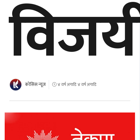
विजय
काेसिस न्यूज
४ वर्ष अगाडि ४ वर्ष अगाडि