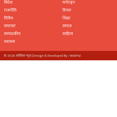
बिदेश
मनाेरञ्जन
राजनीति
विचार
विविध
शिक्षा
समाचार
समाज
सम्पादकीय
साहित्य
स्वास्थ्य
© 2026 काेसिस न्यूज |
Design & Developed By : WebPal