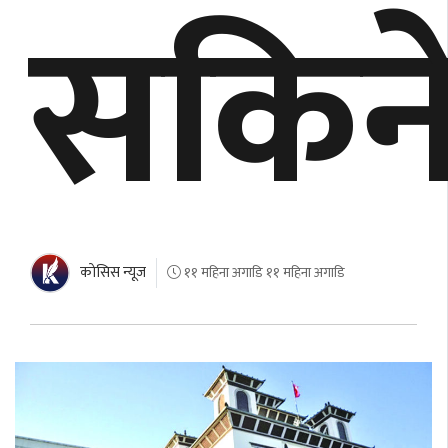
सकिन
काेसिस न्यूज
११ महिना अगाडि ११ महिना अगाडि