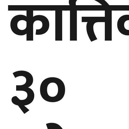
कात्त
३०