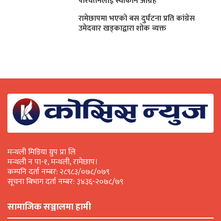
परिवर्तनलाई स्वीकार्न आग्रह
रामेछापमा भएकाे बस दुर्घटना प्रति कांग्रेस
उमेदवार खड्काद्वारा शाेक व्यक्त
मन्थली मिडिया ग्रुप प्रा लि
मन्थली न पा-१, मन्थली, रामेछाप।
कम्पनि दर्ता नम्बर: २८९८३/०७८/०७९
सूचना बिभाग दर्ता नम्बर: ३४३६-२०७८/७९
सामाजिक सञ्जालमा हामी