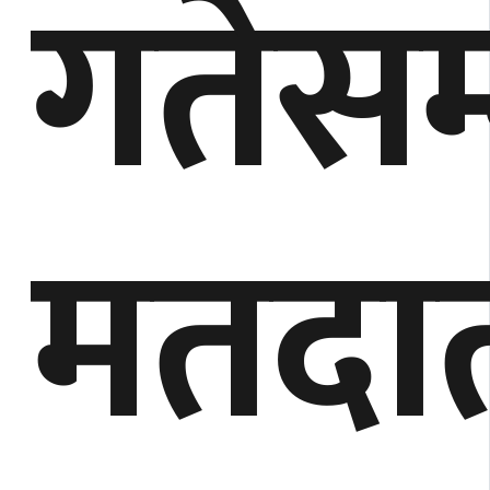
गतेसम
मतदा