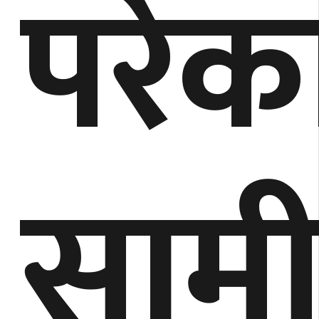
परेक
सामी