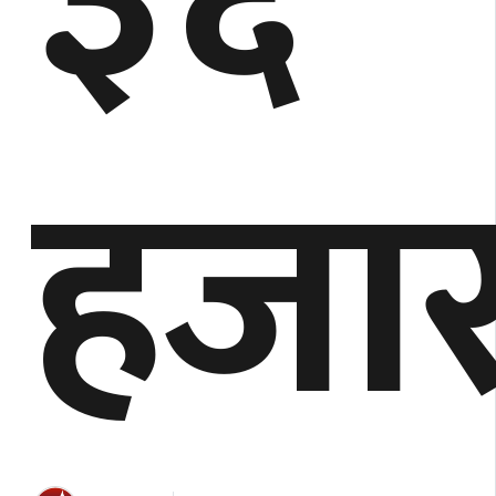
३६
हजा