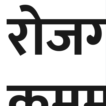
राेज
क्रम