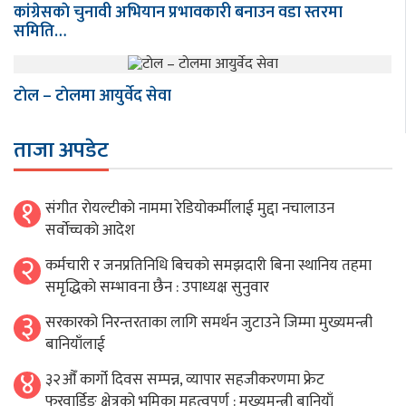
कांग्रेसकाे चुनावी अभियान प्रभावकारी बनाउन वडा स्तरमा
समिति…
टाेल – टाेलमा आयुर्वेद सेवा
ताजा अपडेट
१
संगीत राेयल्टीकाे नाममा रेडियोकर्मीलाई मुद्दा नचालाउन
सर्वाेच्चकाे आदेश
२
कर्मचारी र जनप्रतिनिधि बिचकाे समझदारी बिना स्थानिय तहमा
समृद्धिकाे सम्भावना छैन : उपाध्यक्ष सुनुवार
३
सरकारको निरन्तरताका लागि समर्थन जुटाउने जिम्मा मुख्यमन्त्री
बानियाँलाई
४
३२औँ कार्गो दिवस सम्पन्न, व्यापार सहजीकरणमा फ्रेट
फरवार्डिङ क्षेत्रको भूमिका महत्वपूर्ण : मुख्यमन्त्री बानियाँ