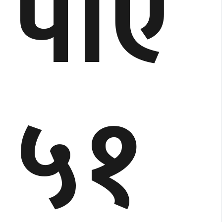
पाए
५१