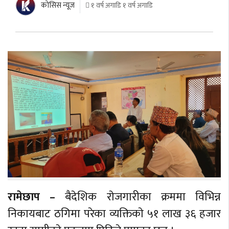
काेसिस न्यूज
१ वर्ष अगाडि १ वर्ष अगाडि
रामेछाप –
बैदेशिक राेजगारीका क्रममा विभिन्न
निकायबाट ठगिमा परेका व्यक्तिकाे ५१ लाख ३६ हजार