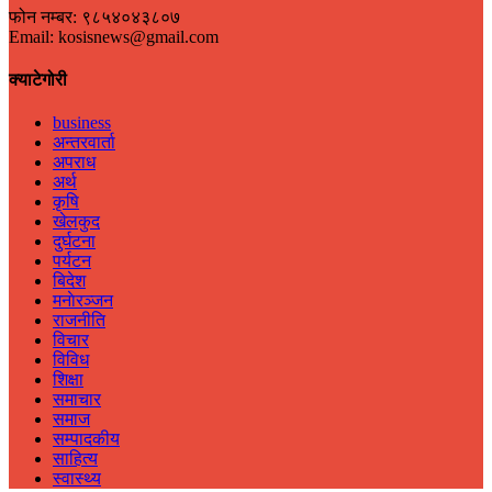
फोन नम्बर: ९८५४०४३८०७
Email: kosisnews@gmail.com
क्याटेगोरी
business
अन्तरवार्ता
अपराध
अर्थ
कृषि
खेलकुद
दुर्घटना
पर्यटन
बिदेश
मनाेरञ्जन
राजनीति
विचार
विविध
शिक्षा
समाचार
समाज
सम्पादकीय
साहित्य
स्वास्थ्य