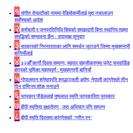
१
संगीत राेयल्टीकाे नाममा रेडियोकर्मीलाई मुद्दा नचालाउन
सर्वाेच्चकाे आदेश
२
कर्मचारी र जनप्रतिनिधि बिचकाे समझदारी बिना स्थानिय तहमा
समृद्धिकाे सम्भावना छैन : उपाध्यक्ष सुनुवार
३
सरकारको निरन्तरताका लागि समर्थन जुटाउने जिम्मा मुख्यमन्त्री
बानियाँलाई
४
३२औँ कार्गो दिवस सम्पन्न, व्यापार सहजीकरणमा फ्रेट फरवार्डिङ
क्षेत्रको भूमिका महत्वपूर्ण : मुख्यमन्त्री बानियाँ
५
गोपालमान श्रेष्ठप्रति श्रद्धाञ्जली अर्पण, नेपाली कांग्रेसले तीन
दिन राष्ट्रिय शोक मनाउने
६
पत्रकार पौडेललाई पुष्पलाल स्मृति पत्रकारिता पुरस्कार
७
वीपी स्मृतिमा वृक्षारोपण , जरा अभियान पनि सम्पन्न
८
बीपी स्मृति दिवसमा कांग्रेसको ‘ग्रीन रन’