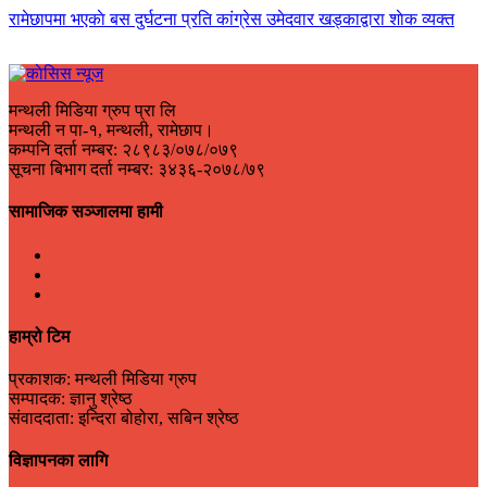
रामेछापमा भएकाे बस दुर्घटना प्रति कांग्रेस उमेदवार खड्काद्वारा शाेक व्यक्त
मन्थली मिडिया ग्रुप प्रा लि
मन्थली न पा-१, मन्थली, रामेछाप।
कम्पनि दर्ता नम्बर: २८९८३/०७८/०७९
सूचना बिभाग दर्ता नम्बर: ३४३६-२०७८/७९
सामाजिक सञ्जालमा हामी
हाम्रो टिम
प्रकाशक: मन्थली मिडिया ग्रुप
सम्पादक: ज्ञानु श्रेष्ठ
संवाददाता: इन्दिरा बोहोरा, सबिन श्रेष्ठ
विज्ञापनका लागि