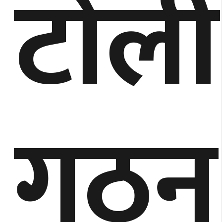
टोली
गठन