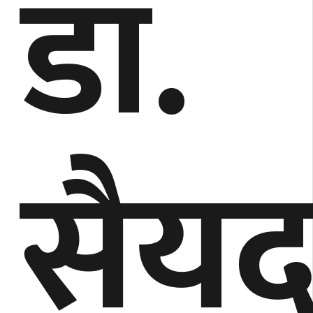
डा.
सैय