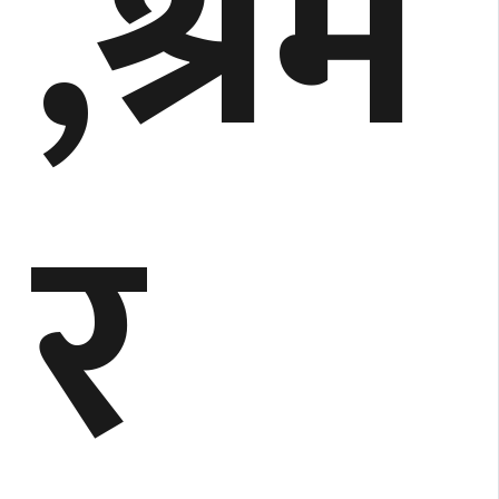
,श्रम
र