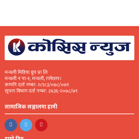
मन्थली मिडिया ग्रुप प्रा लि
मन्थली न पा-१, मन्थली, रामेछाप।
कम्पनि दर्ता नम्बर: २८९८३/०७८/०७९
सूचना बिभाग दर्ता नम्बर: ३४३६-२०७८/७९
सामाजिक सञ्जालमा हामी