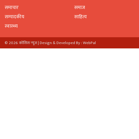
समाचार
समाज
सम्पादकीय
साहित्य
स्वास्थ्य
© 2026 काेसिस न्यूज |
Design & Developed By : WebPal