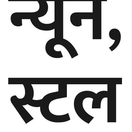
न्यून,
स्टल