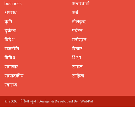
business
अन्तरवार्ता
अपराध
अर्थ
कृषि
खेलकुद
दुर्घटना
पर्यटन
बिदेश
मनाेरञ्जन
राजनीति
विचार
विविध
शिक्षा
समाचार
समाज
सम्पादकीय
साहित्य
स्वास्थ्य
© 2026 काेसिस न्यूज |
Design & Developed By : WebPal