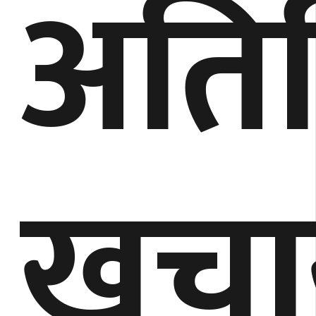
अति
खच