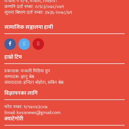
मन्थली न पा-१, मन्थली, रामेछाप।
कम्पनि दर्ता नम्बर: २८९८३/०७८/०७९
सूचना बिभाग दर्ता नम्बर: ३४३६-२०७८/७९
सामाजिक सञ्जालमा हामी
हाम्रो टिम
प्रकाशक: मन्थली मिडिया ग्रुप
सम्पादक: ज्ञानु श्रेष्ठ
संवाददाता: इन्दिरा बोहोरा, सबिन श्रेष्ठ
विज्ञापनका लागि
फोन नम्बर: ९८५४०४३८०७
Email: kosisnews@gmail.com
क्याटेगोरी