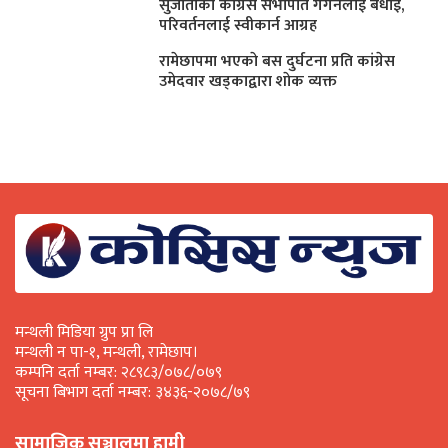
सुजाताकाे कांग्रेस सभापति गगनलाई बधाई,
परिवर्तनलाई स्वीकार्न आग्रह
रामेछापमा भएकाे बस दुर्घटना प्रति कांग्रेस
उमेदवार खड्काद्वारा शाेक व्यक्त
मन्थली मिडिया ग्रुप प्रा लि
मन्थली न पा-१, मन्थली, रामेछाप।
कम्पनि दर्ता नम्बर: २८९८३/०७८/०७९
सूचना बिभाग दर्ता नम्बर: ३४३६-२०७८/७९
सामाजिक सञ्जालमा हामी