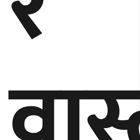
र
वास