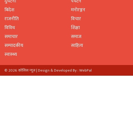
दुर्घटना
पर्यटन
बिदेश
मनाेरञ्जन
राजनीति
विचार
विविध
शिक्षा
समाचार
समाज
सम्पादकीय
साहित्य
स्वास्थ्य
© 2026 काेसिस न्यूज |
Design & Developed By : WebPal