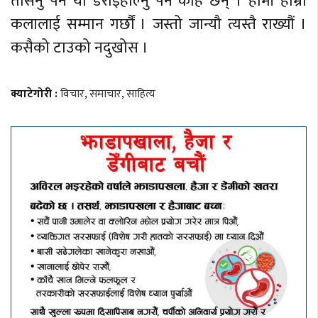
तर्सिनु पर्ने या डराईहाल्नु पर्ने केहि छैन् । हामी हाम्रो
कलालाई सम्मान गर्छौं । जस्तो जान्यौ त्यस्तै राख्यौं ।
कसैको टाउको नदुखोस ।
क्याटेगोरी :
विचार
,
समाचार
,
साहित्य