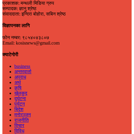
प्रकाशक: मन्थली मिडिया ग्रुप
सम्पादक: ज्ञानु श्रेष्ठ
संवाददाता: इन्दिरा बोहोरा, सबिन श्रेष्ठ
विज्ञापनका लागि
फोन नम्बर: ९८५४०४३८०७
Email: kosisnews@gmail.com
क्याटेगोरी
business
अन्तरवार्ता
अपराध
अर्थ
कृषि
खेलकुद
दुर्घटना
पर्यटन
बिदेश
मनाेरञ्जन
राजनीति
विचार
विविध