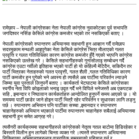
रामेछाप – नेपाली कांग्रेसका नेता नेपाली कांग्रेस नुवाकोटका पुर्व सभापति
जगदिश्वर नर्सिङ केसिले कांग्रेस कमजाेर भएकाे तर नसकिएकाे बताए ।
नेपाली कांग्रेसकाे रुपान्तरण अभियानमा सहभागी हुन आव्हान गर्दै रामेछाप
सदरमुकाम मन्थली आइपुगेका नेता केसिले कांग्रेस भित्र माैलाएकाे गलत
प्रवृत्ति र गलत गतिविधिका कारण कांग्रेस कमजोर हुँदै गएकाे भएपनि कांग्रेस
नसकिएकाे उल्लेख गरे । केसिले सहभागीहरुकाे गुनासाेलाइ सम्बाेधन गर्दै
कांग्रेस एउटा गर्वीलाे इतिहास भएकाे पार्टी हाे याे कहिल्यै मेटिदैन, सकिदैन तर
पार्टी भित्रका नेताहरुकाे गलत प्रवृत्ती, गलत शैली ,गलत गतिविधिका कारण
पार्टी कमजोर हुन पुगेकाे भने अवस्य हाे त्यसैले अब पार्टीमा परिवर्तन ल्याउने
जिम्मा युवा पुस्ताले लिनुपर्ने बताए । कार्यकर्ता भेटघाटमा केसिले कांग्रेसका
स्वर्गीय नेता विपि काेइलाकाे भनाइ उदृत गर्दै भने विपिले भनेजस्तै अब एकपटक
सहि , इमान्दार र निष्ठावान कार्यकर्ताहरु आन्दाेलित हुनुपर्ने समय आएकाे छ । याे
समयमा पार्टी छाडेर जाने हाेइन पार्टी भित्रै रहेर परिवर्तन र सुधारका लागि लड्नु
पर्छ । रुपान्तरण अभियान पनि पार्टीका सच्चा ,इमानदार र रुपान्तरण
चाहानेहरुकाे अभियान भएकाले पार्टीमा रुपान्तरण चाहानेहरु सबैलाई अभियानमा
सहभागी हुन समेत आग्रह गरे।
त्यसैगरी कार्यक्रममा सहभागीहरुले कांग्रेसकाे नेतृत्व गतल बाटाेमा हिडिरहेका र
बिस्तारै विलीन हुन लागेकाे चिन्ता व्यक्त गरे ।त्यस्तै रुपान्तरण अभियानमा
निक्लिएका अभियान्ताहरुलाइ वास्तविक समस्याकाे पहिचान गर्न र