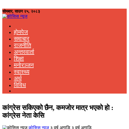
सोमबार, साउन २५, २०८३
हाेमपेज
समाचार
राजनीति
अन्तरवार्ता
शिक्षा
मनाेरञ्जन
स्वास्थ्य
अर्थ
विविध
कांग्रेस सकिएको छैन, कमजाेर मात्र भएकाे हाे :
कांग्रेस नेता केसि
काेसिस न्यूज
३ वर्ष अगाडि ३ वर्ष अगाडि