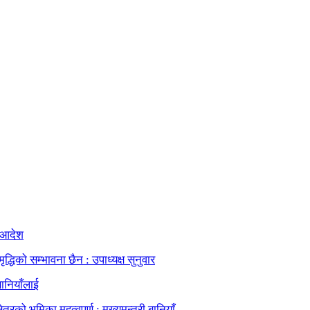
े आदेश
िकाे सम्भावना छैन : उपाध्यक्ष सुनुवार
ानियाँलाई
रको भूमिका महत्वपूर्ण : मुख्यमन्त्री बानियाँ