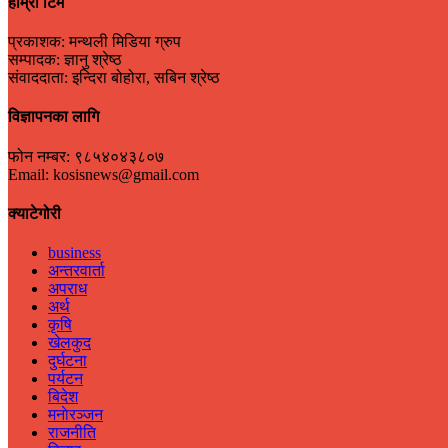
हाम्रो टिम
प्रकाशक: मन्थली मिडिया ग्रुप
सम्पादक: ज्ञानु श्रेष्ठ
संवाददाता: इन्दिरा बोहोरा, सबिन श्रेष्ठ
विज्ञापनका लागि
फोन नम्बर: ९८५४०४३८०७
Email: kosisnews@gmail.com
क्याटेगोरी
business
अन्तरवार्ता
अपराध
अर्थ
कृषि
खेलकुद
दुर्घटना
पर्यटन
बिदेश
मनाेरञ्जन
राजनीति