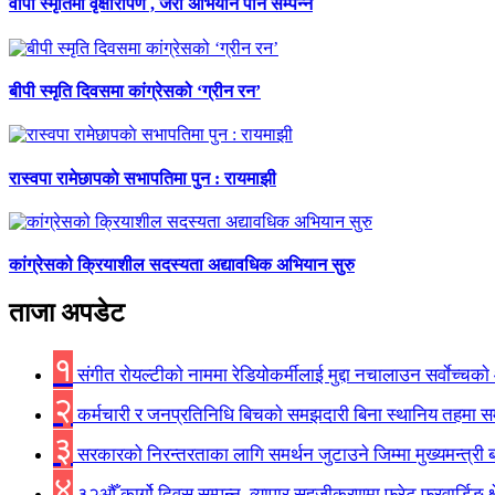
वीपी स्मृतिमा वृक्षारोपण , जरा अभियान पनि सम्पन्न
बीपी स्मृति दिवसमा कांग्रेसको ‘ग्रीन रन’
रास्वपा रामेछापकाे सभापतिमा पुन : रायमाझी
कांग्रेसको क्रियाशील सदस्यता अद्यावधिक अभियान सुरु
ताजा अपडेट
१
संगीत राेयल्टीकाे नाममा रेडियोकर्मीलाई मुद्दा नचालाउन सर्वाेच्चका
२
कर्मचारी र जनप्रतिनिधि बिचकाे समझदारी बिना स्थानिय तहमा समृद्ध
३
सरकारको निरन्तरताका लागि समर्थन जुटाउने जिम्मा मुख्यमन्त्री ब
४
३२औँ कार्गो दिवस सम्पन्न, व्यापार सहजीकरणमा फ्रेट फरवार्डिङ क्षेत्