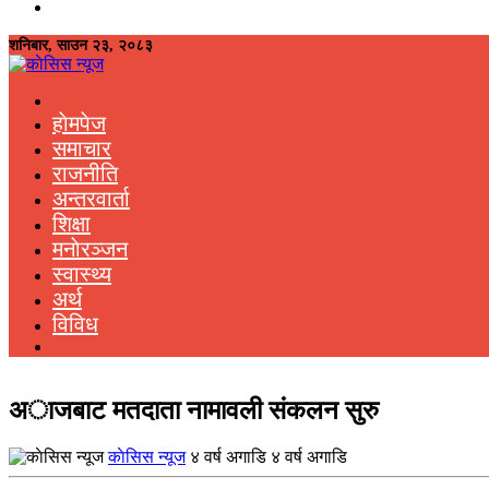
शनिबार, साउन २३, २०८३
हाेमपेज
समाचार
राजनीति
अन्तरवार्ता
शिक्षा
मनाेरञ्जन
स्वास्थ्य
अर्थ
विविध
अाजबाट मतदाता नामावली संकलन सुरु
काेसिस न्यूज
४ वर्ष अगाडि ४ वर्ष अगाडि