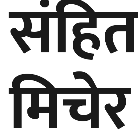
संहित
मिचेर