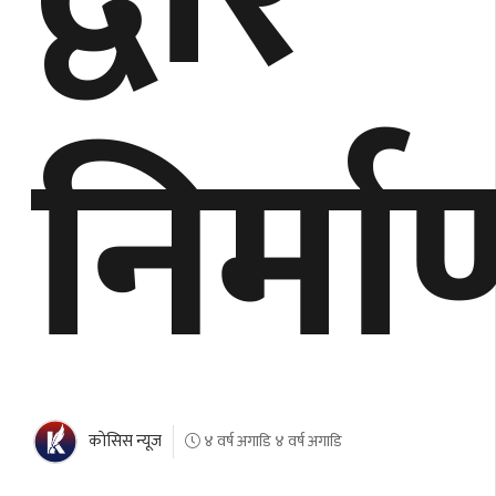
निर्मा
काेसिस न्यूज
४ वर्ष अगाडि ४ वर्ष अगाडि