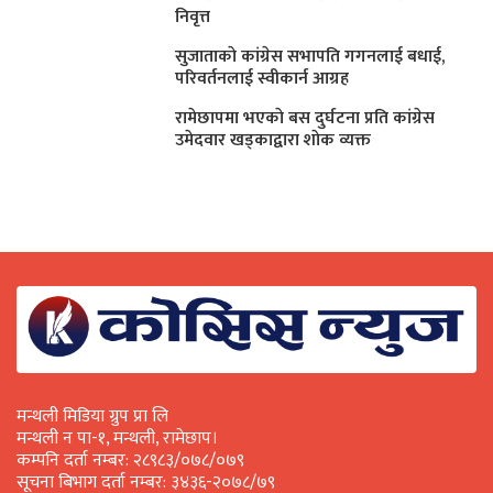
निवृत्त
सुजाताकाे कांग्रेस सभापति गगनलाई बधाई,
परिवर्तनलाई स्वीकार्न आग्रह
रामेछापमा भएकाे बस दुर्घटना प्रति कांग्रेस
उमेदवार खड्काद्वारा शाेक व्यक्त
मन्थली मिडिया ग्रुप प्रा लि
मन्थली न पा-१, मन्थली, रामेछाप।
कम्पनि दर्ता नम्बर: २८९८३/०७८/०७९
सूचना बिभाग दर्ता नम्बर: ३४३६-२०७८/७९