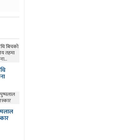
िधि
िना
ष्पलाल
स्कार