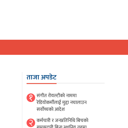
ताजा अपडेट
१
संगीत राेयल्टीकाे नाममा
रेडियोकर्मीलाई मुद्दा नचालाउन
सर्वाेच्चकाे आदेश
२
कर्मचारी र जनप्रतिनिधि बिचकाे
समझदारी बिना स्थानिय तहमा