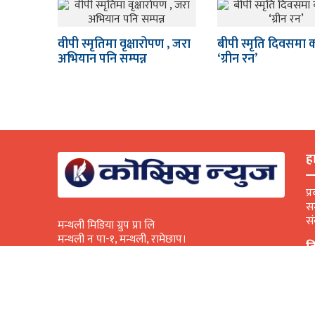
वीपी स्मृतिमा वृक्षारोपण , जरा
बीपी स्मृति दिवसमा का
अभियान पनि सम्पन्न
‘ग्रीन रन’
हा
प्
सम
सं
मन्थली मिडिया ग्रुप प्रा लि
मन्थली न पा-१, मन्थली, रामेछाप।
व
कम्पनि दर्ता नम्बर: २८९८३/०७८/०७९
सूचना बिभाग दर्ता नम्बर: ३४३६-२०७८/७९
फ
E
सामाजिक सञ्जालमा हामी