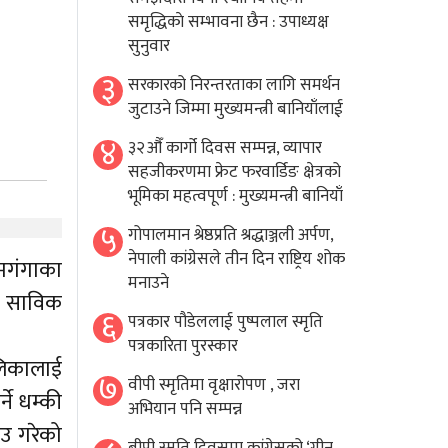
समृद्धिकाे सम्भावना छैन : उपाध्यक्ष
सुनुवार
३
सरकारको निरन्तरताका लागि समर्थन
जुटाउने जिम्मा मुख्यमन्त्री बानियाँलाई
४
३२औँ कार्गो दिवस सम्पन्न, व्यापार
सहजीकरणमा फ्रेट फरवार्डिङ क्षेत्रको
भूमिका महत्वपूर्ण : मुख्यमन्त्री बानियाँ
५
गोपालमान श्रेष्ठप्रति श्रद्धाञ्जली अर्पण,
नेपाली कांग्रेसले तीन दिन राष्ट्रिय शोक
िमगंगाका
मनाउने
रे साविक
६
पत्रकार पौडेललाई पुष्पलाल स्मृति
पत्रकारिता पुरस्कार
ालिकालाई
७
वीपी स्मृतिमा वृक्षारोपण , जरा
े धम्की
अभियान पनि सम्पन्न
ाउ गरेको