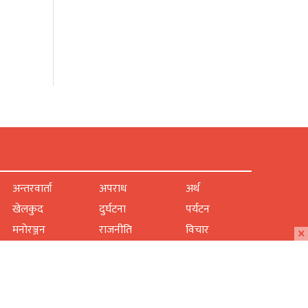
अन्तरवार्ता
अपराध
अर्थ
खेलकुद
दुर्घटना
पर्यटन
×
मनाेरञ्जन
राजनीति
विचार
शिक्षा
समाचार
समाज
साहित्य
स्वास्थ्य