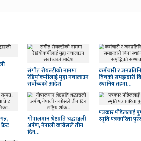
जली
संगीत राेयल्टीकाे नाममा
कर्मचारी र जनप्रतिन
रेडियोकर्मीलाई मुद्दा नचालाउन
बिचकाे समझदारी ब
सर्वाेच्चकाे आदेश
स्थानिय तहमा…
पत्रकार पौडेललाई पु
न्न,
गोपालमान श्रेष्ठप्रति श्रद्धाञ्जली
स्मृति पत्रकारिता पुर
्रेट
अर्पण, नेपाली कांग्रेसले तीन
दिन…