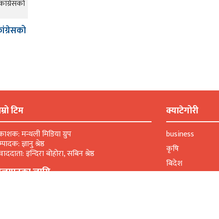
ंग्रेसको
म्रो टिम
क्याटेगोरी
रकाशक: मन्थली मिडिया ग्रुप
business
्पादक: ज्ञानु श्रेष्ठ
कृषि
वाददाता: इन्दिरा बोहोरा, सबिन श्रेष्ठ
बिदेश
िज्ञापनका लागि
विविध
सम्पादकीय
ोन नम्बर: ९८५४०४३८०७
mail: kosisnews@gmail.com