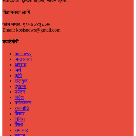
संवाददाता: इन्दिरा बोहोरा, सबिन श्रेष्ठ
विज्ञापनका लागि
फोन नम्बर: ९८५४०४३८०७
Email: kosisnews@gmail.com
क्याटेगोरी
business
अन्तरवार्ता
अपराध
अर्थ
कृषि
खेलकुद
दुर्घटना
पर्यटन
बिदेश
मनाेरञ्जन
राजनीति
विचार
विविध
शिक्षा
समाचार
समाज