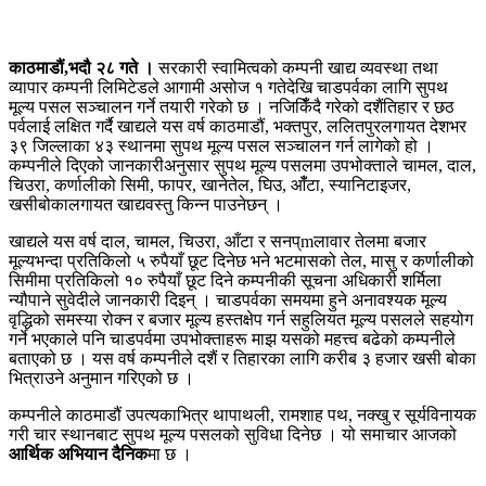
काठमाडौं,भदौ २८ गते ।
सरकारी स्वामित्वको कम्पनी खाद्य व्यवस्था तथा
व्यापार कम्पनी लिमिटेडले आगामी असोज १ गतेदेखि चाडपर्वका लागि सुपथ
मूल्य पसल सञ्चालन गर्ने तयारी गरेको छ । नजिकिँँदै गरेको दशैंतिहार र छठ
पर्वलाई लक्षित गर्दै खाद्यले यस वर्ष काठमाडौं, भक्तपुर, ललितपुरलगायत देशभर
३९ जिल्लाका ४३ स्थानमा सुपथ मूल्य पसल सञ्चालन गर्न लागेको हो ।
कम्पनीले दिएको जानकारीअनुसार सुपथ मूल्य पसलमा उपभोक्ताले चामल, दाल,
चिउरा, कर्णालीको सिमी, फापर, खानेतेल, घिउ, आँँटा, स्यानिटाइजर,
खसीबोकालगायत खाद्यवस्तु किन्न पाउनेछन् ।
खाद्यले यस वर्ष दाल, चामल, चिउरा, आँटा र सनप्mलावार तेलमा बजार
मूल्यभन्दा प्रतिकिलो ५ रुपैयाँ छूट दिनेछ भने भटमासको तेल, मासु र कर्णालीको
सिमीमा प्रतिकिलो १० रुपैयाँ छूट दिने कम्पनीकी सूचना अधिकारी शर्मिला
न्यौपाने सुवेदीले जानकारी दिइन् । चाडपर्वका समयमा हुने अनावश्यक मूल्य
वृद्धिको समस्या रोक्न र बजार मूल्य हस्तक्षेप गर्न सहुलियत मूल्य पसलले सहयोग
गर्ने भएकाले पनि चाडपर्वमा उपभोक्ताहरू माझ यसको महत्त्व बढेको कम्पनीले
बताएको छ । यस वर्ष कम्पनीले दशैं र तिहारका लागि करीब ३ हजार खसी बोका
भित्राउने अनुमान गरिएको छ ।
कम्पनीले काठमाडौं उपत्यकाभित्र थापाथली, रामशाह पथ, नक्खु र सूर्यविनायक
गरी चार स्थानबाट सुपथ मूल्य पसलको सुविधा दिनेछ । यो समाचार आजको
आर्थिक अभियान दैनिक
मा छ ।