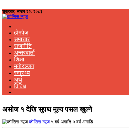
शुक्रबार, साउन २२, २०८३
हाेमपेज
समाचार
राजनीति
अन्तरवार्ता
शिक्षा
मनाेरञ्जन
स्वास्थ्य
अर्थ
विविध
असोज १ देखि सुपथ मूल्य पसल खुल्ने
काेसिस न्यूज
५ वर्ष अगाडि ५ वर्ष अगाडि