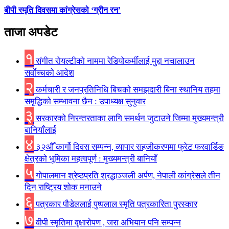
बीपी स्मृति दिवसमा कांग्रेसको ‘ग्रीन रन’
ताजा अपडेट
१
संगीत राेयल्टीकाे नाममा रेडियोकर्मीलाई मुद्दा नचालाउन
सर्वाेच्चकाे आदेश
२
कर्मचारी र जनप्रतिनिधि बिचकाे समझदारी बिना स्थानिय तहमा
समृद्धिकाे सम्भावना छैन : उपाध्यक्ष सुनुवार
३
सरकारको निरन्तरताका लागि समर्थन जुटाउने जिम्मा मुख्यमन्त्री
बानियाँलाई
४
३२औँ कार्गो दिवस सम्पन्न, व्यापार सहजीकरणमा फ्रेट फरवार्डिङ
क्षेत्रको भूमिका महत्वपूर्ण : मुख्यमन्त्री बानियाँ
५
गोपालमान श्रेष्ठप्रति श्रद्धाञ्जली अर्पण, नेपाली कांग्रेसले तीन
दिन राष्ट्रिय शोक मनाउने
६
पत्रकार पौडेललाई पुष्पलाल स्मृति पत्रकारिता पुरस्कार
७
वीपी स्मृतिमा वृक्षारोपण , जरा अभियान पनि सम्पन्न