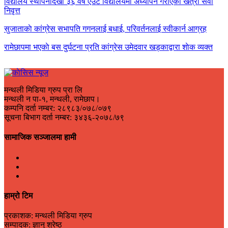
विद्यालय स्थापनादेखी ३६ वर्ष एउटै विद्यालयमा अध्यापन गराएका खत्री सेवा
निवृत्त
सुजाताकाे कांग्रेस सभापति गगनलाई बधाई, परिवर्तनलाई स्वीकार्न आग्रह
रामेछापमा भएकाे बस दुर्घटना प्रति कांग्रेस उमेदवार खड्काद्वारा शाेक व्यक्त
मन्थली मिडिया ग्रुप प्रा लि
मन्थली न पा-१, मन्थली, रामेछाप।
कम्पनि दर्ता नम्बर: २८९८३/०७८/०७९
सूचना बिभाग दर्ता नम्बर: ३४३६-२०७८/७९
सामाजिक सञ्जालमा हामी
हाम्रो टिम
प्रकाशक: मन्थली मिडिया ग्रुप
सम्पादक: ज्ञानु श्रेष्ठ