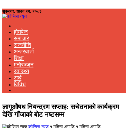
शुक्रबार, साउन २२, २०८३
हाेमपेज
समाचार
राजनीति
अन्तरवार्ता
शिक्षा
मनाेरञ्जन
स्वास्थ्य
अर्थ
विविध
लागूऔषध नियन्त्रण सप्ताह: सचेतनाकाे कार्यक्रम
देखि गाँजाकाे बाेट नष्टसम्म
काेसिस न्यूज
१ महिना अगाडि १ महिना अगाडि