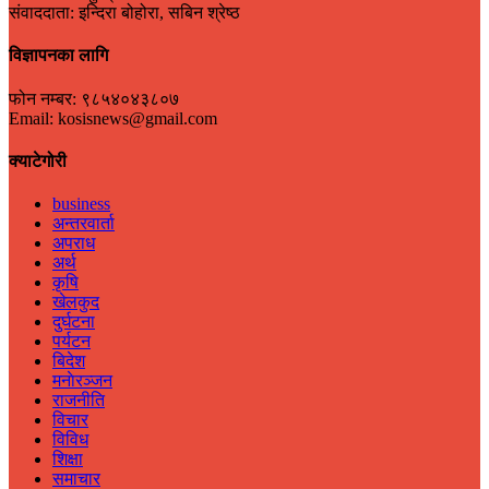
संवाददाता: इन्दिरा बोहोरा, सबिन श्रेष्ठ
विज्ञापनका लागि
फोन नम्बर: ९८५४०४३८०७
Email: kosisnews@gmail.com
क्याटेगोरी
business
अन्तरवार्ता
अपराध
अर्थ
कृषि
खेलकुद
दुर्घटना
पर्यटन
बिदेश
मनाेरञ्जन
राजनीति
विचार
विविध
शिक्षा
समाचार