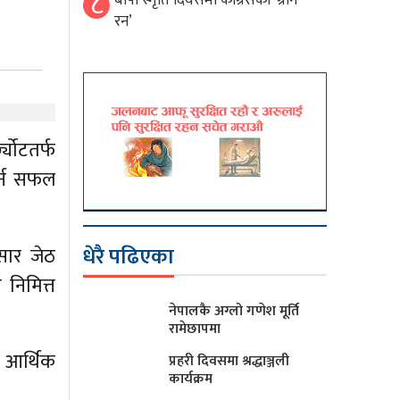
८
बीपी स्मृति दिवसमा कांग्रेसको ‘ग्रीन
रन’
योटतर्फ
गर्न सफल
धेरै पढिएका
ुसार जेठ
 निमित्त
नेपालकै अग्लो गणेश मूर्ति
रामेछापमा
त आर्थिक
प्रहरी दिवसमा श्रद्धाञ्जली
कार्यक्रम