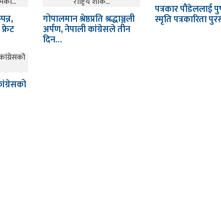
पत्रकार पौडेललाई पु
न्न,
गोपालमान श्रेष्ठप्रति श्रद्धाञ्जली
स्मृति पत्रकारिता पुर
्रेट
अर्पण, नेपाली कांग्रेसले तीन
दिन…
ंग्रेसको
म्रो टिम
क्याटेगोरी
रकाशक: मन्थली मिडिया ग्रुप
business
्पादक: ज्ञानु श्रेष्ठ
कृषि
वाददाता: इन्दिरा बोहोरा, सबिन श्रेष्ठ
बिदेश