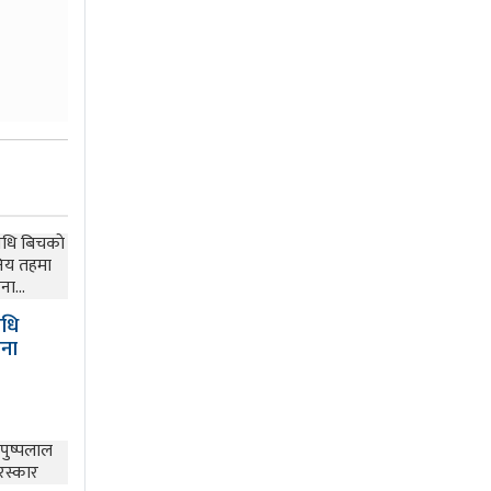
िधि
िना