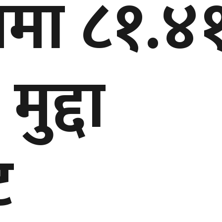
पमा ८१.४
मुद्दा
ट