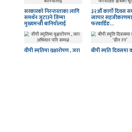
सरकारको निरन्तरताका लागि
३२औँ कार्गो दिवस सम्प
समर्थन जुटाउने जिम्मा
व्यापार सहजीकरणमा फ
मुख्यमन्त्री बानियाँलाई
फरवार्डिङ…
वीपी स्मृतिमा वृक्षारोपण , जरा
बीपी स्मृति दिवसमा का
अभियान पनि सम्पन्न
‘ग्रीन रन’
हा
प्
सम
सं
मन्थली मिडिया ग्रुप प्रा लि