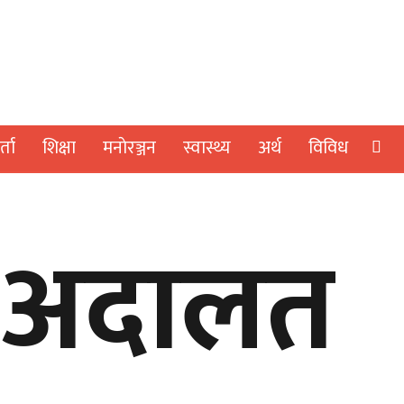
्ता
शिक्षा
मनाेरञ्जन
स्वास्थ्य
अर्थ
विविध
ा अदालत