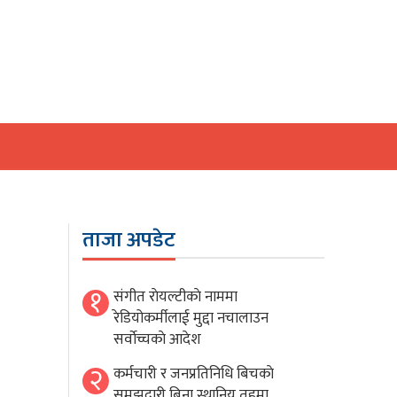
ताजा अपडेट
१
संगीत राेयल्टीकाे नाममा
रेडियोकर्मीलाई मुद्दा नचालाउन
सर्वाेच्चकाे आदेश
२
कर्मचारी र जनप्रतिनिधि बिचकाे
समझदारी बिना स्थानिय तहमा