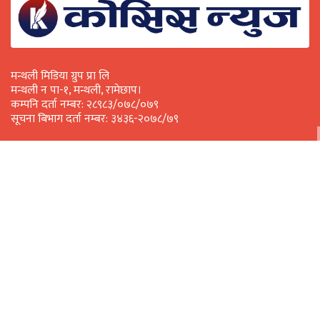
मन्थली मिडिया ग्रुप प्रा लि
मन्थली न पा-१, मन्थली, रामेछाप।
कम्पनि दर्ता नम्बर: २८९८३/०७८/०७९
सूचना बिभाग दर्ता नम्बर: ३४३६-२०७८/७९
सामाजिक सञ्जालमा हामी
हाम्रो टिम
प्रकाशक: मन्थली मिडिया ग्रुप
सम्पादक: ज्ञानु श्रेष्ठ
संवाददाता: इन्दिरा बोहोरा, सबिन श्रेष्ठ
विज्ञापनका लागि